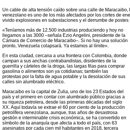
Un cable de alta tensión caído sobre una calle de Maracaibo, l
venezolano es uno de los más afectados por los cortes de ener
vivido explosiones en subestaciones y el derrumbe de postes y 
«Teníamos más de 12.500 industrias produciendo y hoy no
llegamos a las 3000 –señala Ezio Angelini, presidente de la
Cámara de Comercio de Maracaibo–. Si no hay una solución
pronto, Venezuela colapsará. Ya estamos al límite».
En esta ciudad, cercana a una frontera con Colombia, donde
campan a sus anchas contrabandistas, disidentes de la
guerrilla y cárteles de la droga, las largas filas para comprar
gasolina o alimentos son ya cotidianas; también las
protestas por la falta de agua potable y la desolación de sus
calles sin alumbrado eléctrico.
Maracaibo es la capital de Zulia, uno de los 23 Estados del
país y el primero en contar con alumbrado público gracias a
su riqueza petrolera, desde las primeras décadas del siglo
XX. Aquí todavía se extrae el 60 por ciento de la producción
petrolífera venezolana, aunque, tras años de desastrosa
gestión e interminable crisis económica, se ha convertido en
símbolo de la anarquía que afecta a todo el país, con 63
asesinatos por cada cien mil habitantes en 2018, tercera