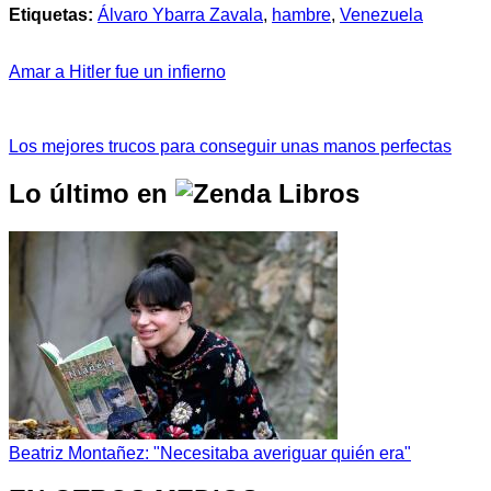
Etiquetas:
Álvaro Ybarra Zavala
,
hambre
,
Venezuela
Amar a Hitler fue un infierno
Los mejores trucos para conseguir unas manos perfectas
Lo último en
Beatriz Montañez: "Necesitaba averiguar quién era"