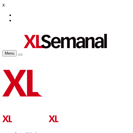
x
Menu