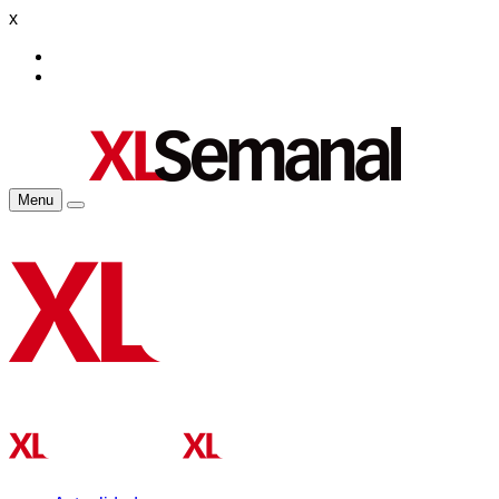
x
Menu