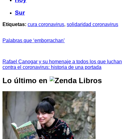
Sur
Etiquetas:
cura coronavirus
,
solidaridad coronavirus
Palabras que ‘emborrachan’
Rafael Canogar y su homenaje a todos los que luchan
contra el coronavirus: historia de una portada
Lo último en