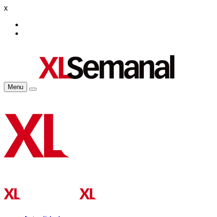
x
Menu