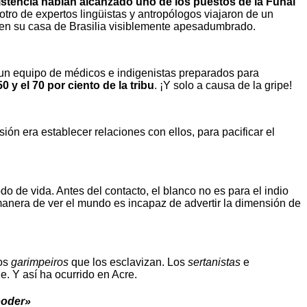
stencia habían alcanzado uno de los puestos de la Funai
tro de expertos lingüistas y antropólogos viajaron de un
a en su casa de Brasilia visiblemente apesadumbrado.
n un equipo de médicos e indigenistas preparados para
0 y el 70 por ciento de la tribu
. ¡Y solo a causa de la gripe!
ión era establecer relaciones con ellos, para pacificar el
 de vida. Antes del contacto, el blanco no es para el indio
manera de ver el mundo es incapaz de advertir la dimensión de
los
garimpeiros
que los esclavizan. Los
sertanistas
e
e. Y así ha ocurrido en Acre.
poder»