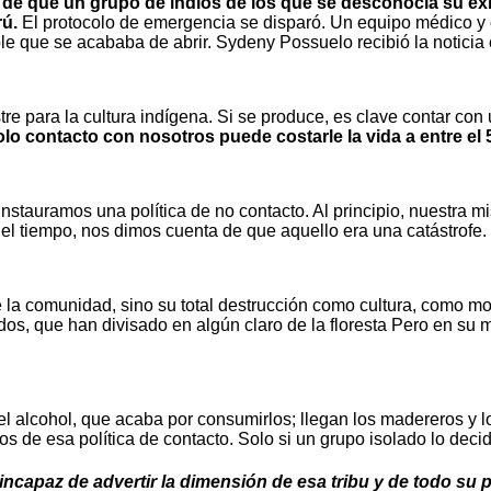
de que un grupo de indios de los que se desconocía su exi
rú.
El protocolo de emergencia se disparó. Un equipo médico y o
ble que se acababa de abrir. Sydeny Possuelo recibió la notici
re para la cultura indígena. Si se produce, es clave contar co
olo contacto con nosotros puede costarle la vida a entre el 5
nstauramos una política de no contacto. Al principio, nuestra mis
Con el tiempo, nos dimos cuenta de que aquello era una catástrofe.
a comunidad, sino su total destrucción como cultura, como modo
os, que han divisado en algún claro de la floresta Pero en su 
l alcohol, que acaba por consumirlos; llegan los madereros y 
 de esa política de contacto. Solo si un grupo isolado lo decid
 incapaz de advertir la dimensión de esa tribu y de todo su 