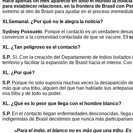
Hace apenas un mes apareció en todo el mundo la noticia 
para establecer relaciones, en la frontera de Brasil con Pe
extremo al otro de Brasil para ayudar en el proceso irremedia
XLSemanal. ¿Por qué no le alegra la noticia?
Sydney Possuelo.
Porque el contacto es un verdadero desast
convencer a la comunidad contactada de que se vacune. E
l s
XL. ¿Tan peligroso es el contacto?
S.P
. Sí. Con la creación del Departamento de Indios Isolados i
territorio y facilitar la expansión de Brasil hacia el interior. 
XL. ¿Por qué?
S.P.
Porque no solo suponía muchas veces la desaparición de l
más que una tribu, alguien del que han hablado sus antepasad
esa tribu y de todo su poder.
XL. ¿Qué es lo peor que llega con el hombre blanco?
S.P.
En el contacto llegan enfermedades desconocidas, llega e
indigenistas de Brasil decidimos que nunca más participaríamos
«Para el indio, el blanco no es más que una tribu. Es