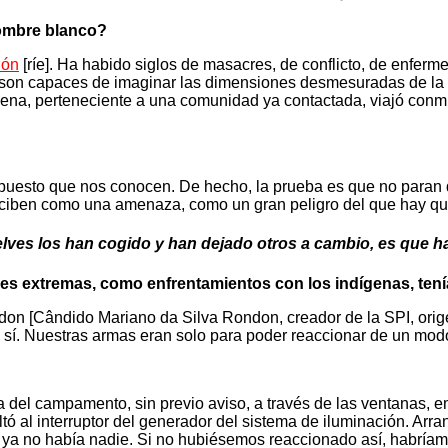
hombre blanco?
lón
[ríe]. Ha habido siglos de masacres, de conflicto, de enf
o son capaces de imaginar las dimensiones desmesuradas de la 
ena, perteneciente a una comunidad ya contactada, viajó conmig
upuesto que nos conocen. De hecho, la prueba es que no paran 
nciben como una amenaza, como un gran peligro del que hay que
uelves los han cogido y han dejado otros a cambio, es que 
ones extremas, como enfrentamientos con los indígenas, te
ndon [Cândido Mariano da Silva Rondon, creador de la SPI, orige
 sí. Nuestras armas eran solo para poder reaccionar de un modo
del campamento, sin previo aviso, a través de las ventanas, e
 al interruptor del generador del sistema de iluminación. Arranc
 ya no había nadie. Si no hubiésemos reaccionado así, habría