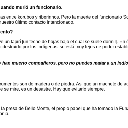
 cuando murió un funcionario.
zas entre korubos y riberinhos. Pero la muerte del funcionario 
uestro último contacto intencionado.
iento?
e un tapirí [un techo de hojas bajo el cual se suele dormir]. En
sido destruido por los indígenas, se está muy lejos de poder est
 y han muerto compañeros, pero no puedes matar a un indi
trumentos son de madera o de piedra. Así que un machete de ace
e se mire, es un desastre. Hay que evitarlo siempre.
de la presa de Bello Monte, el propio papel que ha tomado la Fu
onia.