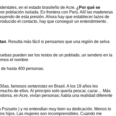
dentales, en el estado brasileño de Acre.
¿Por qué se
r población isolada. Es frontera con Perú. Allí las madereras
 huyendo de esta presión. Ahora hay que establecer lazos de
roducido el contacto, hay que conseguir un entendimiento .
stan
. Resulta más fácil si pensamos que una región de selva
 pruebas pueden ser los restos de un poblado, un sendero en la
cemos el nombre
s de hasta 400 personas.
s-Bôas, famosos
sertanistas
en Brasil. A los 19 años les
 mucho de ellos. Al principio solo quería pescar, cazar… Más
donia, en Acre, vivían personas; había una realidad diferente
ra Pozuelo ) y no entendían muy bien su dedicación. Menos lo
seis hijos. Las mujeres son incomprensibles. Cuando me