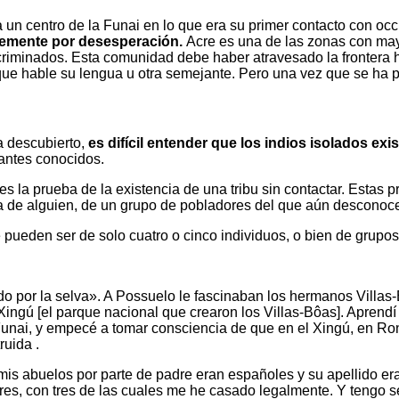
un centro de la Funai en lo que era su primer contacto con occi
blemente por desesperación.
Acre es una de las zonas con mayo
iscriminados. Esta comunidad debe haber atravesado la frontera
que hable su lengua u otra semejante. Pero una vez que se ha p
a descubierto,
es difícil entender que los indios isolados exi
tantes conocidos.
es la prueba de la existencia de una tribu sin contactar. Estas
ncia de alguien, de un grupo de pobladores del que aún descono
 pueden ser de solo cuatro o cinco individuos, o bien de grupo
o por la selva». A Possuelo le fascinaban los hermanos Villa
Xingú [el parque nacional que crearon los Villas-Bôas]. Aprendí
 Funai, y empecé a tomar consciencia de que en el Xingú, en Ron
ruida .
 mis abuelos por parte de padre eran españoles y su apellido e
res, con tres de las cuales me he casado legalmente. Y tengo 