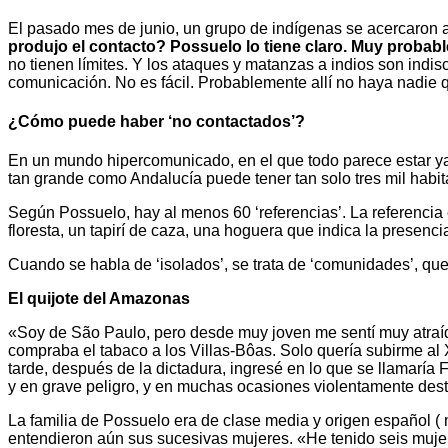
El pasado mes de junio, un grupo de indígenas se acercaron a 
produjo el contacto? Possuelo lo tiene claro. Muy proba
no tienen límites. Y los ataques y matanzas a indios son ind
comunicación. No es fácil. Probablemente allí no haya nadie 
¿Cómo puede haber ‘no contactados’?
En un mundo hipercomunicado, en el que todo parece estar y
tan grande como Andalucía puede tener tan solo tres mil habi
Según Possuelo, hay al menos 60 ‘referencias’. La referencia 
floresta, un tapirí de caza, una hoguera que indica la prese
Cuando se habla de ‘isolados’, se trata de ‘comunidades’, que
El quijote del Amazonas
«Soy de São Paulo, pero desde muy joven me sentí muy atraíd
compraba el tabaco a los Villas-Bôas. Solo quería subirme al 
tarde, después de la dictadura, ingresé en lo que se llamaría
y en grave peligro, y en muchas ocasiones violentamente dest
La familia de Possuelo era de clase media y origen español (
entendieron aún sus sucesivas mujeres. «He tenido seis muje