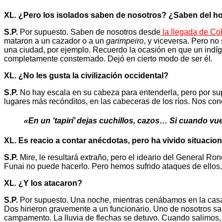
XL. ¿Pero los isolados saben de nosotros? ¿Saben del 
S.P.
Por supuesto. Saben de nosotros desde
la llegada de Co
mataron a un cazador o a un
garimpeiro
, y viceversa. Pero n
una ciudad, por ejemplo. Recuerdo la ocasión en que un indíg
completamente consternado. Dejó en cierto modo de ser él.
XL. ¿No les gusta la civilización occidental?
S.P.
No hay escala en su cabeza para entenderla, pero por s
lugares más recónditos, en las cabeceras de los ríos. Nos co
«En un ‘tapirí’ dejas cuchillos, cazos… Si cuando v
XL. Es reacio a contar anécdotas, pero ha vivido situaci
S.P.
Mire, le resultará extraño, pero el ideario del General Ro
Funai no puede hacerlo. Pero hemos sufrido ataques de ellos,
XL. ¿Y los atacaron?
S.P.
Por supuesto. Una noche, mientras cenábamos en la casa 
Dos hirieron gravemente a un funcionario. Uno de nosotros saltó
campamento. La lluvia de flechas se detuvo. Cuando salimos,