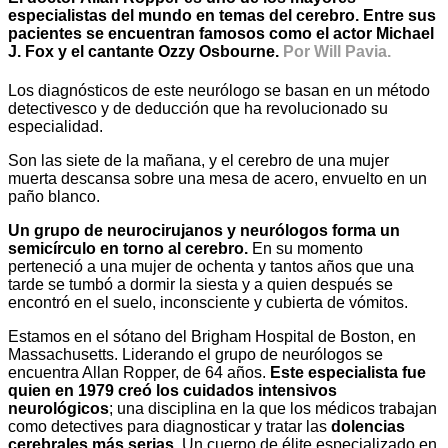
especialistas del mundo en temas del cerebro. Entre sus
pacientes se encuentran famosos como el actor Michael
J. Fox y el cantante Ozzy Osbourne.
Por Will Pavia.
Los diagnósticos de este neurólogo se basan en un método
detectivesco y de deducción que ha revolucionado su
especialidad.
Son las siete de la mañana, y el cerebro de una mujer
muerta descansa sobre una mesa de acero, envuelto en un
paño blanco.
Un grupo de neurocirujanos y neurólogos forma un
semicírculo en torno al cerebro.
En su momento
perteneció a una mujer de ochenta y tantos años que una
tarde se tumbó a dormir la siesta y a quien después se
encontró en el suelo, inconsciente y cubierta de vómitos.
Estamos en el sótano del Brigham Hospital de Boston, en
Massachusetts. Liderando el grupo de neurólogos se
encuentra Allan Ropper, de 64 años.
Este especialista fue
quien en 1979 creó los cuidados intensivos
neurológicos
; una disciplina en la que los médicos trabajan
como detectives para diagnosticar y tratar las
dolencias
cerebrales más serias
. Un cuerpo de élite especializado en