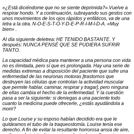
«¿Está diciéndome que no se siente deprimida?».Vuelve a
respirar hondo. Y a continuación, subrayando sus gestos con
unos movimientos de los ojos rápidos y enfáticos, va de una
letra a la otra. N-O-E-S-T-O-Y-D-E-P-R-I-M-I-D-A. «Muy
bien» .
Al día siguiente deletrea: HE TENIDO BASTANTE. Y
después: NUNCA PENSÉ QUE SE PUDIERA SUFRIR
TANTO.
La capacidad médica para mantener a una persona con vida
no es ilimitada, pero sí que es prolongada. Hay una serie de
medidas extremas a disposición del paciente que sufre una
enfermedad de las neuronas motoras [trastornos que
destruyen las células que controlan la actividad muscular
que permite hablar, caminar, respirar y tragar], pero ninguna
de ellas cambia el hecho de la enfermedad. Y la cuestión
pasa a ser la siguiente: si deniegas a una paciente todo
cuanto la medicina puede ofrecerle, ¿estás ayudándola a
morir?
Lo que Louise y su esposo habían decidido era que le
quitáramos el tubo de la traqueostomía. Louise tenía ese
derecho. A fin de evitar la resultante horrorosa ansia de aire,