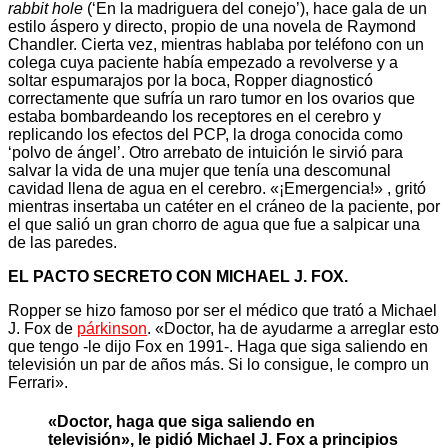
rabbit hole
(‘En la madriguera del conejo’), hace gala de un
estilo áspero y directo, propio de una novela de Raymond
Chandler. Cierta vez, mientras hablaba por teléfono con un
colega cuya paciente había empezado a revolverse y a
soltar espumarajos por la boca, Ropper diagnosticó
correctamente que sufría un raro tumor en los ovarios que
estaba bombardeando los receptores en el cerebro y
replicando los efectos del PCP, la droga conocida como
‘polvo de ángel’. Otro arrebato de intuición le sirvió para
salvar la vida de una mujer que tenía una descomunal
cavidad llena de agua en el cerebro. «¡Emergencia!» , gritó
mientras insertaba un catéter en el cráneo de la paciente, por
el que salió un gran chorro de agua que fue a salpicar una
de las paredes.
EL PACTO SECRETO CON MICHAEL J. FOX.
Ropper se hizo famoso por ser el médico que trató a Michael
J. Fox de
párkinson
. «Doctor, ha de ayudarme a arreglar esto
que tengo -le dijo Fox en 1991-. Haga que siga saliendo en
televisión un par de años más. Si lo consigue, le compro un
Ferrari».
«Doctor, haga que siga saliendo en
televisión», le pidió Michael J. Fox a principios