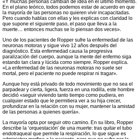
«Y muchas personas cambian de idea en el último momento.
En el plano teórico, todos podemos estar de acuerdo en que
la mayoría de las personas no quieren vivir incapacitadas.
Pero cuando hablas con ellas y les explicas con claridad lo
que supone el siguiente paso, el paso que lleva a la
muerte… entonces muchas se lo piensan dos veces».
Uno de los pacientes de Ropper sufre la enfermedad de las
neuronas motoras y sigue vivo 12 años después del
diagnóstico. Esta enfermedad causa la progresiva
paralización del cuerpo, aunque la mente del enfermo siga
estando tan clara y lúcida como siempre. Ropper explica.
«La enfermedad de las neuronas motoras no suele ser
mortal, pero el paciente no puede respirar ni tragar».
Aunque hoy está privado de todo movimiento que no sea el
parpadear y cierta, ligera, fuerza en una rodilla, este hombre
decidió «seguir viviendo tanto tiempo como pudiera, en
cualquier estado que le permitiera ver a su hija crecer,
profundizar en la relación con su mujer, mantener la amistad
de las personas a quienes quería».
La mayoría opta por seguir otro camino. En su libro, Ropper
describe la ‘orquestación’ de una muerte: tras quitar el tubo
endotraqueal que permite la respiración, lo que sigue es