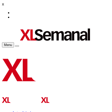
x
Menu