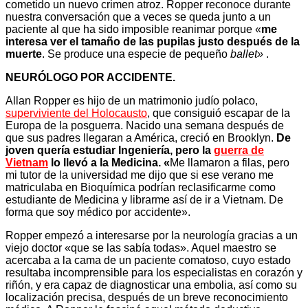
cometido un nuevo crimen atroz. Ropper reconoce durante
nuestra conversación que a veces se queda junto a un
paciente al que ha sido imposible reanimar porque «
me
interesa ver el tamaño de las pupilas justo después de la
muerte
. Se produce una especie de pequeño
ballet»
.
NEURÓLOGO POR ACCIDENTE.
Allan Ropper es hijo de un matrimonio judío polaco,
superviviente del Holocausto
, que consiguió escapar de la
Europa de la posguerra. Nacido una semana después de
que sus padres llegaran a América, creció en Brooklyn.
De
joven quería estudiar Ingeniería, pero la
guerra de
Vietnam
lo llevó a la Medicina. «
Me llamaron a filas, pero
mi tutor de la universidad me dijo que si ese verano me
matriculaba en Bioquímica podrían reclasificarme como
estudiante de Medicina y librarme así de ir a Vietnam. De
forma que soy médico por accidente».
Ropper empezó a interesarse por la neurología gracias a un
viejo doctor «que se las sabía todas». Aquel maestro se
acercaba a la cama de un paciente comatoso, cuyo estado
resultaba incomprensible para los especialistas en corazón y
riñón, y era capaz de diagnosticar una embolia, así como su
localización precisa, después de un breve reconocimiento