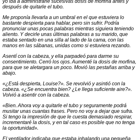
yo iba a administrarle sucesivas dosis de morfina antes y
después de quitarle el tubo.
Me proponía llevarla a un umbral en el que estuviera lo
bastante despierta para hablar, pero sin sufrir. Podría
pronunciar unas pocas palabras mientras siguiera teniendo
aliento. Y decirle unas últimas palabras a su marido, que
estaba sentado en una silla al lado de la cama, con las
manos en las sábanas, unidas como si estuviera rezando.
Asentí con la cabeza, y ella parpadeó para darme su
consentimiento. Cerró los ojos. Aumenté la dosis de morfina,
para que se aletargara un poco. Movió las pestañas arriba y
abajo.
«¿Está despierta, Louise?». Se revolvió y asintió con la
cabeza. «¿Se encuentra bien? ¿Le llega suficiente aire?».
Volvió a asentir con la cabeza.
«Bien. Ahora voy a quitarle el tubo y seguramente podrá
musitar unas cuantas frases. Pero no voy a dejar que sufra.
Si tengo la impresión de que le cuesta demasiado respirar,
incrementaré la dosis, y en tal caso es posible que no tenga
la oportunidad».
El ventilador indicaba que estaba inhalando una pequeña