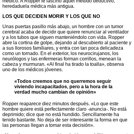
médico. A Ropper le fascinó aquel método deductivo,
heredaduela médica más antigua.
LOS QUE DECIDEN MORIR Y LOS QUE NO
Unas puertas pasillo más abajo, un hombre con un tumor
cerebral acaba de decidir que quiere renunciar al ventilador
y a los tubos que siguen manteniéndolo con vida. Ropper
abre la cortina de golpe, dejando al descubierto al paciente y
a sus llorosos familiares, y entra con tan poca delicadeza
como un tornado. En el exterior, los neurocirujanos, los
neurólogos y las enfermeras forman corrillos, menean la
cabeza y murmuran. «Al final ha tirado la toalla», observa
uno de los médicos jóvenes.
«Todos creemos que no querremos seguir
viviendo incapacitados, pero a la hora de la
verdad mucho cambian de opinión»
Ropper reaparece diez minutos después. «Lo que este
hombre quiere está perfectamente claro -anuncia-. No está
deprimido; dice que no está hundido. Sencillamente ha
tenido bastante. No deja de ser interesante la forma en que
las personas llegan a tomar esta decisión».