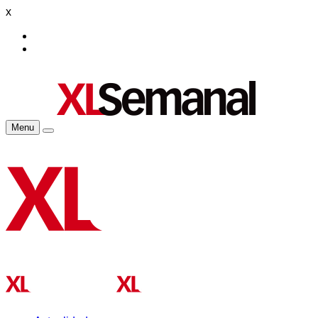
x
Menu