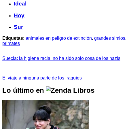
Ideal
Hoy
Sur
Etiquetas:
animales en peligro de extinción
,
grandes simios
,
primates
Suecia: la higiene racial no ha sido solo cosa de los nazis
El viaje a ninguna parte de los iraquíes
Lo último en