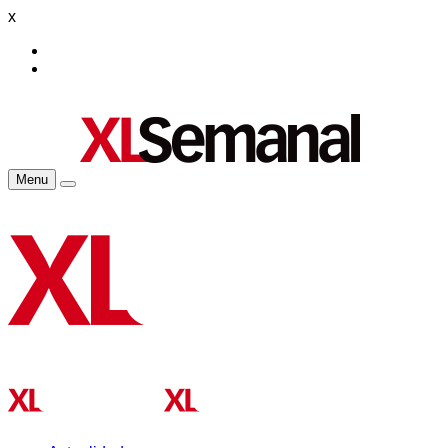
x
Menu