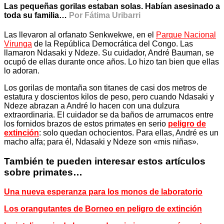
Las pequeñas gorilas estaban solas. Habían asesinado a
toda su familia…
Por Fátima Uribarri
Las llevaron al orfanato Senkwekwe, en el
Parque Nacional
Virunga
de la República Democrática del Congo. Las
llamaron Ndasaki y Ndeze. Su cuidador, André Bauman, se
ocupó de ellas durante once años. Lo hizo tan bien que ellas
lo adoran.
Los gorilas de montaña son titanes de casi dos metros de
estatura y doscientos kilos de peso, pero cuando Ndasaki y
Ndeze abrazan a André lo hacen con una dulzura
extraordinaria. El cuidador se da baños de arrumacos entre
los fornidos brazos de estos primates en serio
peligro de
extinción
: solo quedan ochocientos. Para ellas, André es un
macho alfa; para él, Ndasaki y Ndeze son «mis niñas».
También te pueden interesar estos artículos
sobre primates…
Una nueva esperanza para los monos de laboratorio
Los orangutantes de Borneo en peligro de extinción