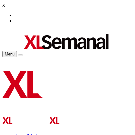
x
Menu