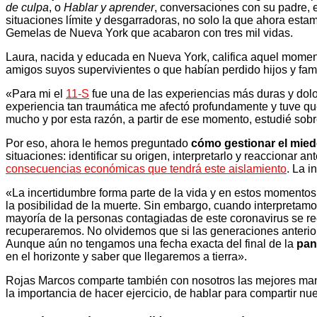
de culpa
, o
Hablar y aprender
, conversaciones con su padre, e
situaciones límite y desgarradoras, no solo la que ahora esta
Gemelas de Nueva York que acabaron con tres mil vidas.
Laura, nacida y educada en Nueva York, califica aquel moment
amigos suyos supervivientes o que habían perdido hijos y fami
«Para mi el
11-S
fue una de las experiencias más duras y dolo
experiencia tan traumática me afectó profundamente y tuve q
mucho y por esta razón, a partir de ese momento, estudié sobr
Por eso, ahora le hemos preguntado
cómo gestionar el mie
situaciones: identificar su origen, interpretarlo y reaccionar an
consecuencias económicas que tendrá este aislamiento
. La 
«La incertidumbre forma parte de la vida y en estos momentos e
la posibilidad de la muerte. Sin embargo, cuando interpretam
mayoría de la personas contagiadas de este coronavirus se r
recuperaremos. No olvidemos que si las generaciones anteriore
Aunque aún no tengamos una fecha exacta del final de la
pan
en el horizonte y saber que llegaremos a tierra».
Rojas Marcos comparte también con nosotros las mejores mane
la importancia de hacer ejercicio, de hablar para compartir nu