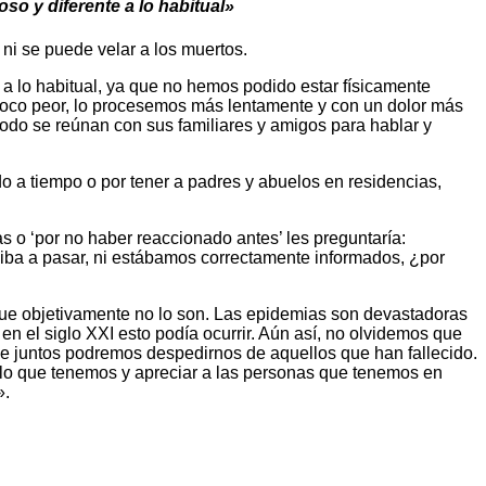
o y diferente a lo habitual»
 ni se puede velar a los muertos.
a lo habitual, ya que no hemos podido estar físicamente
oco peor, lo procesemos más lentamente y con un dolor más
do se reúnan con sus familiares y amigos para hablar y
o a tiempo o por tener a padres y abuelos en residencias,
as o ‘por no haber reaccionado antes’ les preguntaría:
ba a pasar, ni estábamos correctamente informados, ¿por
que objetivamente no lo son. Las epidemias son devastadoras
n el siglo XXI esto podía ocurrir. Aún así, no olvidemos que
ue juntos podremos despedirnos de aquellos que han fallecido.
 lo que tenemos y apreciar a las personas que tenemos en
».