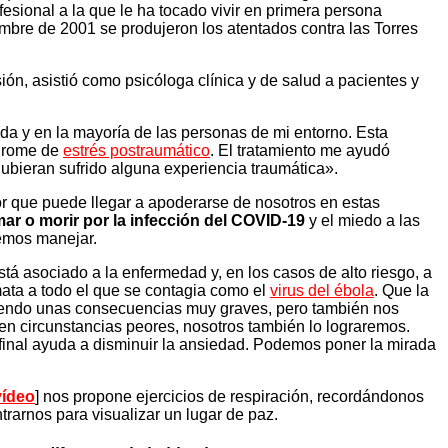
esional a la que le ha tocado vivir en primera persona
mbre de 2001 se produjeron los atentados contra las Torres
n, asistió como psicóloga clínica y de salud a pacientes y
da y en la mayoría de las personas de mi entorno. Esta
ndrome de
estrés postraumático
. El tratamiento me ayudó
ubieran sufrido alguna experiencia traumática».
vor que puede llegar a apoderarse de nosotros en estas
ar o morir por la infección del COVID-19
y el miedo a las
demos manejar.
stá asociado a la enfermedad y, en los casos de alto riesgo, a
mata a todo el que se contagia como el
virus del ébola
. Que la
niendo unas consecuencias muy graves, pero también nos
en circunstancias peores, nosotros también lo lograremos.
 final ayuda a disminuir la ansiedad. Podemos poner la mirada
vídeo
] nos propone ejercicios de respiración, recordándonos
trarnos para visualizar un lugar de paz.