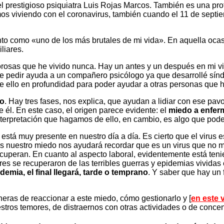
l prestigioso psiquiatra Luis Rojas Marcos. También es una prof
mos viviendo con el
coronavirus
, también cuando el 11 de septie
o como «uno de los más brutales de mi vida». En aquella ocasió
liares.
rosas que he vivido nunca. Hay un antes y un después en mi vi
ue pedir ayuda a un compañero psicólogo ya que desarrollé sí
e ello en profundidad para poder ayudar a otras personas que h
do
. Hay tres fases, nos explica, que ayudan a lidiar con ese pa
te él. En este caso, el origen parece evidente: el
miedo a enferm
interpretación que hagamos de ello, en cambio, es algo que po
stá muy presente en nuestro día a día. Es cierto que el virus e
os nuestro miedo nos ayudará recordar que es un virus que no 
ecuperan. En cuanto al aspecto laboral, evidentemente está te
s se recuperaron de las terribles guerras y epidemias vividas 
demia, el final llegará, tarde o temprano
. Y saber que hay un
ras de reaccionar a este miedo, cómo gestionarlo y [
en este 
estros temores, de distraernos con otras actividades o de concen