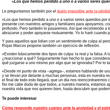
«Los que hemos perdido a uno o a varios seres queri
Le preguntamos también por el
duelo imposible ante la pérdi
«Los que hemos perdido a uno o a varios seres queridos por e
presente con nuestros amigos y familiares para apoyarnos, 
profundo. Pero también lo pasaremos. Así que recomiendo a t
abrazarse y poder apoyarse mutuamente. Yo lo haré cuando p
Y para aquellos que lidian con un sentimiento de culpa al per
Rojas Marcos propone también un ejercicio de reflexión.
«Existen básicamente dos tipos de culpa: la real y la falsa. A 
¿reaccionar a qué? Seguramente han hecho lo que considerab
qué juzgarse a uno mismo por algo que se ignoraba? Por lo t
«Desde mi punto de vista –agrega–, estamos hablando de una 
y se llevan por delante a muchas personas, esta es nuestra re
el final de todo esto llegará, que un día nos reencontraremo
No me cabe duda de que todos, a nuestra manera, estamos apre
nuestra vida que nos quieren bien, hasta descubrir que podemo
Te puede interesar
Cómo responde nuestro cuerpo ante la ansiedad y el estr