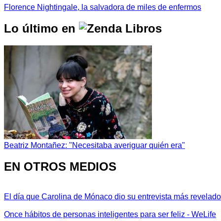
Florence Nightingale, la salvadora de miles de enfermos
Lo último en
Beatriz Montañez: "Necesitaba averiguar quién era"
EN OTROS MEDIOS
El día que Carolina de Mónaco dio su entrevista más revelador
Once hábitos de personas inteligentes para ser feliz - WeLife