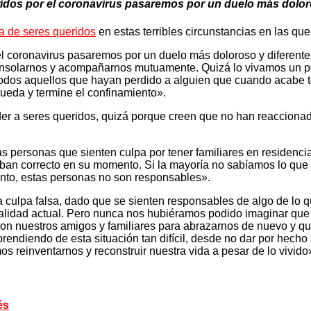
dos por el coronavirus pasaremos por un duelo más doloros
da de seres queridos
en estas terribles circunstancias en las que
l coronavirus pasaremos por un duelo más doloroso y diferente 
consolarnos y acompañarnos mutuamente. Quizá lo vivamos un p
odos aquellos que hayan perdido a alguien que cuando acabe to
ueda y termine el confinamiento».
der a seres queridos, quizá porque creen que no han reaccionad
las personas que sienten culpa por tener familiares en residenci
an correcto en su momento. Si la mayoría no sabíamos lo que i
anto, estas personas no son responsables».
culpa falsa, dado que se sienten responsables de algo de lo 
alidad actual. Pero nunca nos hubiéramos podido imaginar que e
s con nuestros amigos y familiares para abrazarnos de nuevo y q
ndiendo de esta situación tan difícil, desde no dar por hecho
s reinventarnos y reconstruir nuestra vida a pesar de lo vivido
és