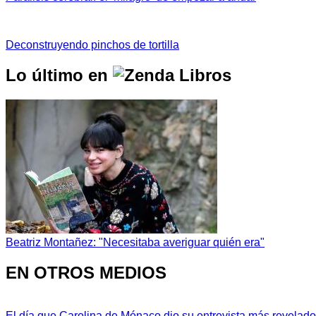
Deconstruyendo pinchos de tortilla
Lo último en
Beatriz Montañez: "Necesitaba averiguar quién era"
EN OTROS MEDIOS
El día que Carolina de Mónaco dio su entrevista más revelador