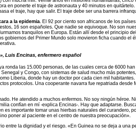
 con mucha mili. Veinte años en misiones humanitarias, cinco
ra en ponerte el traje de astronauta y 40 minutos en quitártelo
sa el traje, hay que salir. El traje debe ser una barrera infran
cara a la epidemia
. El 92 por ciento son africanos de los país
estos, 16 son españoles. Que nadie se equivoque. No son nuest
durmamos tranquilos en Europa. Están allí desde el principio del
os gobiernos del Primer Mundo solo movieron ficha cuando el ébo
erativa.
o», Luis Encinas, enfermero español
ya ronda las 15.000 personas, de las cuales cerca de 6000 han m
ia, Senegal y Congo, con sistemas de salud mucho más potentes
omo Liberia, donde hay un doctor por cada cien mil habitantes
ctos protocolos. Una cooperante navarra fue repatriada desde Ma
mado. He atendido a muchos enfermos. No soy ningún héroe. Ni 
amilia confían en mí -explica Encinas-. Hay que adaptarse. Busc
ien es importante tomar unas hierbas naturales del curandero, p
ino poner al paciente en el centro de nuestra preocupación».
io entre la dignidad y el riesgo. «En Guinea no se deja a una 