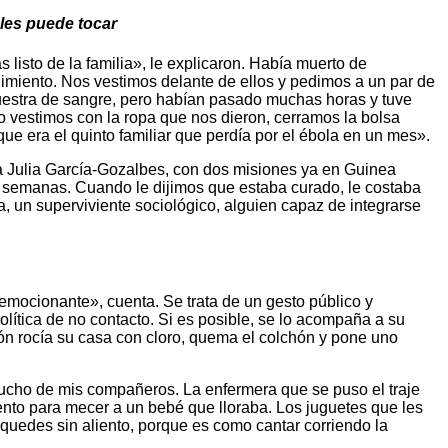
 les puede tocar
 listo de la familia», le explicaron. Había muerto de
imiento. Nos vestimos delante de ellos y pedimos a un par de
uestra de sangre, pero habían pasado muchas horas y tuve
o vestimos con la ropa que nos dieron, cerramos la bolsa
e era el quinto familiar que perdía por el ébola en un mes».
na Julia García-Gozalbes, con dos misiones ya en Guinea
s semanas. Cuando le dijimos que estaba curado, le costaba
a, un superviviente sociológico, alguien capaz de integrarse
 emocionante», cuenta. Se trata de un gesto público y
lítica de no contacto. Si es posible, se lo acompaña a su
n rocía su casa con cloro, quema el colchón y pone uno
mucho de mis compañeros. La enfermera que se puso el traje
iento para mecer a un bebé que lloraba. Los juguetes que les
uedes sin aliento, porque es como cantar corriendo la