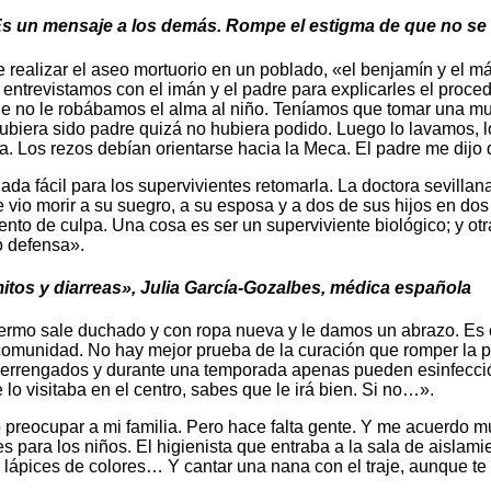
. Es un mensaje a los demás. Rompe el estigma de que no se
 realizar el aseo mortuorio en un poblado, «el benjamín y el más
ntrevistamos con el imán y el padre para explicarles el proced
que no le robábamos el alma al niño. Teníamos que tomar una m
hubiera sido padre quizá no hubiera podido. Luego lo lavamos, l
Los rezos debían orientarse hacia la Meca. El padre me dijo qu
ada fácil para los supervivientes retomarla. La doctora sevilla
vio morir a su suegro, a su esposa y a dos de sus hijos en do
ento de culpa. Una cosa es ser un superviviente biológico; y otr
o defensa».
tos y diarreas», Julia García-Gozalbes, médica española
enfermo sale duchado y con ropa nueva y le damos un abrazo. Es
 comunidad. No hay mejor prueba de la curación que romper la po
derrengados y durante una temporada apenas pueden esinfecció
 lo visitaba en el centro, sabes que le irá bien. Si no…».
 preocupar a mi familia. Pero hace falta gente. Y me acuerdo 
 para los niños. El higienista que entraba a la sala de aislam
pices de colores… Y cantar una nana con el traje, aunque te q