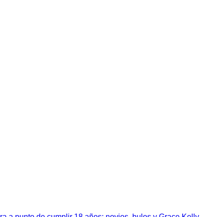
a a punto de cumplir 18 años: novios, bulos y Grace Kelly