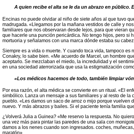
A quien recibe el alta se le da un abrazo en público
Encinas no puede olvidar al niño de siete años al que tuvo que
madrugada. «Llegamos por la mañana vestidos de calle y nos e
familiares que nos observaran desde lejos, para que vieran 
que hacerle una punción pericárdica. No tengo hijos, pero si 
mortuoria y señalamos con una marca dónde estaba su cabeza. 
Siempre es a vida o muerte. Y cuando toca vida, tampoco es n
Conakry, lo sabe bien. «Me acuerdo de Marcel, un hombre que 
aceptarlo. Se mezclaban el miedo, la incredulidad y el sentimi
en una sociedad aterrorizada que usa la estigmatización com
«Los médicos hacemos de todo, también limpiar vómi
Por esa razón, el alta médica se convierte en un ritual. «El 
simbólico. Lanza un mensaje a sus familiares y al resto de la
pueblo. «Les damos un saco de arroz o mijo porque vuelven 
nuevo. Y más abrazos y bailes. Si el paciente tenía familia que
¿Volverá Julia a Guinea? «Me reservo la respuesta. No quiero
una vez más para pintar las paredes de una sala con monigotes
damos a los nenes cuando son ingresados. coches, muñecas, lá
maratón»