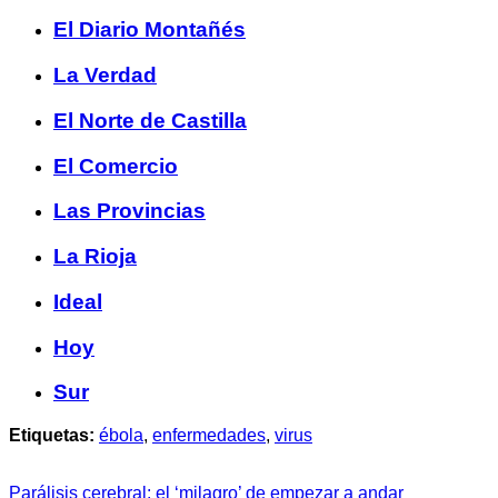
El Diario Montañés
La Verdad
El Norte de Castilla
El Comercio
Las Provincias
La Rioja
Ideal
Hoy
Sur
Etiquetas:
ébola
,
enfermedades
,
virus
Parálisis cerebral: el ‘milagro’ de empezar a andar