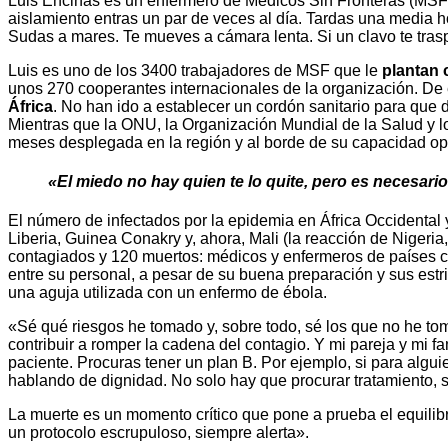
Luis Encinas es un enfermero de Médicos Sin Fronteras (MSF)
aislamiento entras un par de veces al día. Tardas una media ho
Sudas a mares. Te mueves a cámara lenta. Si un clavo te traspa
Luis es uno de los 3400 trabajadores de MSF que le
plantan 
unos 270 cooperantes internacionales de la organización. De 
África
. No han ido a establecer un cordón sanitario para que 
Mientras que la ONU, la Organización Mundial de la Salud y l
meses desplegada en la región y al borde de su capacidad op
«El miedo no hay quien te lo quite, pero es necesari
El número de infectados por la epidemia en África Occidental 
Liberia, Guinea Conakry y, ahora, Mali (la reacción de Niger
contagiados y 120 muertos: médicos y enfermeros de países c
entre su personal, a pesar de su buena preparación y sus estri
una aguja utilizada con un enfermo de ébola.
«Sé qué riesgos he tomado y, sobre todo, sé los que no he to
contribuir a romper la cadena del contagio. Y mi pareja y mi f
paciente. Procuras tener un plan B. Por ejemplo, si para algu
hablando de dignidad. No solo hay que procurar tratamiento, s
La muerte es un momento crítico que pone a prueba el equilibr
un protocolo escrupuloso, siempre alerta».