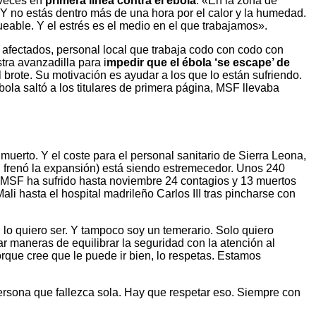
 veces en
primera línea contra el ébola
. «En la zona de
. Y no estás dentro más de una hora por el calor y la humedad.
queable. Y el estrés es el medio en el que trabajamos».
es afectados, personal local que trabaja codo con codo con
ra avanzadilla para i
mpedir que el ébola ‘se escape’ de
 brote. Su motivación es ayudar a los que lo están sufriendo.
la saltó a los titulares de primera página, MSF llevaba
uerto. Y el coste para el personal sanitario de Sierra Leona,
, frenó la expansión) está siendo estremecedor. Unos 240
. MSF ha sufrido hasta noviembre 24 contagios y 13 muertos
li hasta el hospital madrileño Carlos III tras pincharse con
lo quiero ser. Y tampoco soy un temerario. Solo quiero
ar maneras de equilibrar la seguridad con la atención al
orque cree que le puede ir bien, lo respetas. Estamos
persona que fallezca sola. Hay que respetar eso. Siempre con