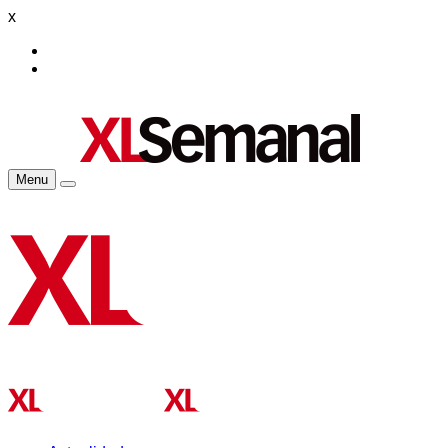
x
Menu