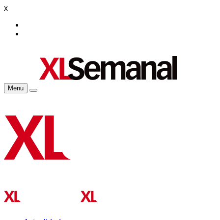
x
Menu