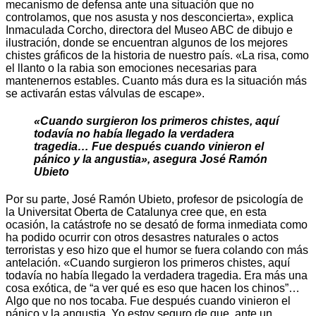
mecanismo de defensa ante una situación que no
controlamos, que nos asusta y nos desconcierta», explica
Inmaculada Corcho, directora del Museo ABC de dibujo e
ilustración, donde se encuentran algunos de los mejores
chistes gráficos de la historia de nuestro país. «La risa, como
el llanto o la rabia son emociones necesarias para
mantenernos estables. Cuanto más dura es la situación más
se activarán estas válvulas de escape».
«Cuando surgieron los primeros chistes, aquí
todavía no había llegado la verdadera
tragedia… Fue después cuando vinieron el
pánico y la angustia», asegura José Ramón
Ubieto
Por su parte, José Ramón Ubieto, profesor de psicología de
la Universitat Oberta de Catalunya cree que, en esta
ocasión, la catástrofe no se desató de forma inmediata como
ha podido ocurrir con otros desastres naturales o actos
terroristas y eso hizo que el humor se fuera colando con más
antelación. «Cuando surgieron los primeros chistes, aquí
todavía no había llegado la verdadera tragedia. Era más una
cosa exótica, de “a ver qué es eso que hacen los chinos”…
Algo que no nos tocaba. Fue después cuando vinieron el
pánico y la angustia. Yo estoy seguro de que, ante un