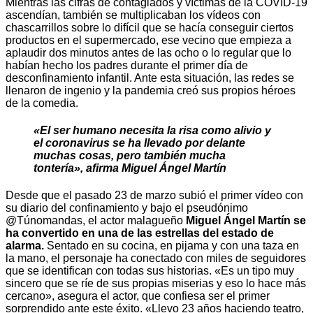
Mientras las cifras de contagiados y víctimas de la COVID-19
ascendían, también se multiplicaban los vídeos con
chascarrillos sobre lo difícil que se hacía conseguir ciertos
productos en el supermercado, ese vecino que empieza a
aplaudir dos minutos antes de las ocho o lo regular que lo
habían hecho los padres durante el primer día de
desconfinamiento infantil. Ante esta situación, las redes se
llenaron de ingenio y la pandemia creó sus propios héroes
de la comedia.
«El ser humano necesita la risa como alivio y
el coronavirus se ha llevado por delante
muchas cosas, pero también mucha
tontería», afirma Miguel Ángel Martín
Desde que el pasado 23 de marzo subió el primer vídeo con
su diario del confinamiento y bajo el pseudónimo
@Túnomandas, el actor malagueño
Miguel
Ángel Martín se
ha convertido en una de las estrellas del estado de
alarma.
Sentado en su cocina, en pijama y con una taza en
la mano, el personaje ha conectado con miles de seguidores
que se identifican con todas sus historias. «Es un tipo muy
sincero que se ríe de sus propias miserias y eso lo hace más
cercano», asegura el actor, que confiesa ser el primer
sorprendido ante este éxito. «Llevo 23 años haciendo teatro,