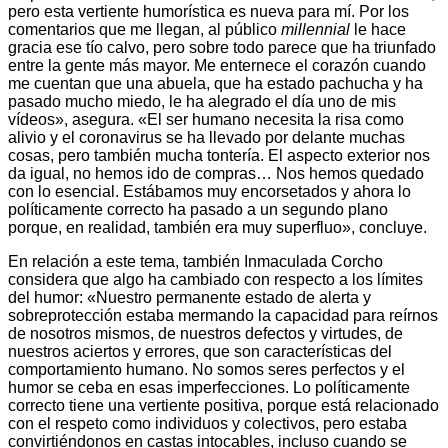
pero esta vertiente humorística es nueva para mí. Por los
comentarios que me llegan, al público
millennial
le hace
gracia ese tío calvo, pero sobre todo parece que ha triunfado
entre la gente más mayor. Me enternece el corazón cuando
me cuentan que una abuela, que ha estado pachucha y ha
pasado mucho miedo, le ha alegrado el día uno de mis
vídeos», asegura. «El ser humano necesita la risa como
alivio y el coronavirus se ha llevado por delante muchas
cosas, pero también mucha tontería. El aspecto exterior nos
da igual, no hemos ido de compras… Nos hemos quedado
con lo esencial. Estábamos muy encorsetados y ahora lo
políticamente correcto ha pasado a un segundo plano
porque, en realidad, también era muy superfluo», concluye.
En relación a este tema, también Inmaculada Corcho
considera que algo ha cambiado con respecto a los límites
del humor: «Nuestro permanente estado de alerta y
sobreprotección estaba mermando la capacidad para reírnos
de nosotros mismos, de nuestros defectos y virtudes, de
nuestros aciertos y errores, que son características del
comportamiento humano. No somos seres perfectos y el
humor se ceba en esas imperfecciones. Lo políticamente
correcto tiene una vertiente positiva, porque está relacionado
con el respeto como individuos y colectivos, pero estaba
convirtiéndonos en castas intocables, incluso cuando se