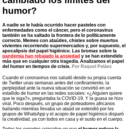
cambiado los límites del
humor?
A nadie se le había ocurrido hacer pasteles con
enfermedades como el cáncer, pero el coronavirus
también se ha saltado la frontera de lo políticamente
correcto. Memes con ataúdes, chistes sobre muertos
vivientes recorriendo supermercados y, por supuesto, el
apocalipsis del papel higiénico. Las bromas sobre la
pandemia han rebajado la ansiedad
y se han extendido
más que en cualquier otra tragedia. Analizamos el papel
del humor en tiempos de crisis.
Por Raquel Peláez
Cuando el coronavirus nos saludó desde su propia cuenta
de Twitter unas semanas antes del confinamiento, la
perplejidad ante la nueva situación se convirtió en un
estallido de humor en las redes sociales: «¿Alguien quiere
que le siga?», preguntaba la COVID-19. Y la guasa se hizo
viral. Poco después, un grupo de porteadores africanos
bailando mientras llevaba un ataúd se extendió por los
grupos de WhatsApp y el acopio de papel higiénico disparó
la creatividad, ya con todos en casa y el susto en el cuerpo.
Todos los expertos coinciden en que
el humor reduce la