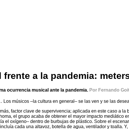
l frente a la pandemia: meter
tima ocurrencia musical ante la pandemia.
Por Fernando Goit
… Los músicos –la cultura en general– se las ven y se las dese
más, factor clave de supervivencia; aplicada en este caso a la
oma, el grupo acaba de obtener el mayor impacto mediático en 
a el oxígeno– dentro de burbujas de plástico. Sobre el escenar
incluía cada una altavoz, botella de agua, ventilador y toalla. Y