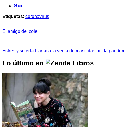
Sur
Etiquetas:
coronavirus
El amigo del cole
Estrés y soledad: arrasa la venta de mascotas por la pandemi
Lo último en