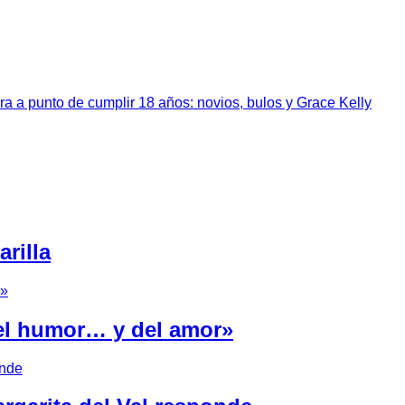
a a punto de cumplir 18 años: novios, bulos y Grace Kelly
rilla
del humor… y del amor»