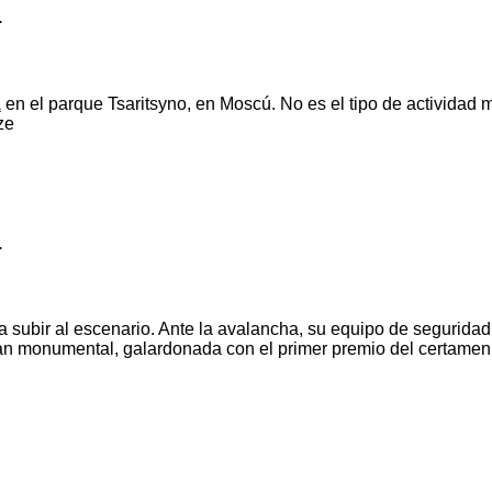
.
a
en el parque Tsaritsyno, en Moscú. No es el tipo de actividad m
ze
.
s a subir al escenario. Ante la avalancha, su equipo de segurida
tan monumental, galardonada con el primer premio del certamen.