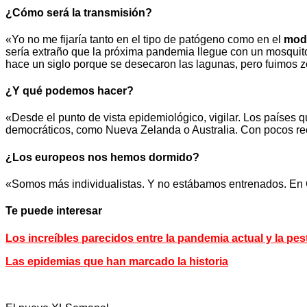
¿Cómo será la transmisión?
«Yo no me fijaría tanto en el tipo de patógeno como en el
modo
sería extraño que la próxima pandemia llegue con un mosquit
hace un siglo porque se desecaron las lagunas, pero fuimos 
¿Y qué podemos hacer?
«Desde el punto de vista epidemiológico, vigilar. Los países
democráticos, como Nueva Zelanda o Australia. Con pocos r
¿Los europeos nos hemos dormido?
«Somos más individualistas. Y no estábamos entrenados. En C
Te puede interesar
Los increíbles parecidos entre la pandemia actual y la pes
Las epidemias que han marcado la historia