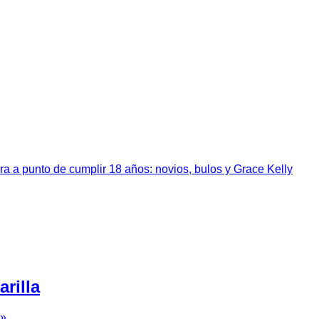
a a punto de cumplir 18 años: novios, bulos y Grace Kelly
rilla