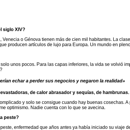
l siglo XIV?
, Venecia o Génova tienen más de cien mil habitantes. La cla
 que producen artículos de lujo para Europa. Un mundo en plen
solo unos pocos. Para las capas inferiores, la vida se volvió 
o?
uerían echar a perder sus negocios y negaron la realidad»
 devastadoras, de calor abrasador y sequías, de hambrunas
complicado y solo se consigue cuando hay buenas cosechas. A p
me optimismo. Nadie cuenta con lo que se avecina.
la peste?
 peste, enfermedad que años antes ya había iniciado su viaje 