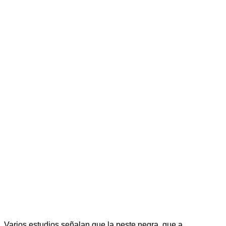
Varios estudios señalan que la peste negra, que a