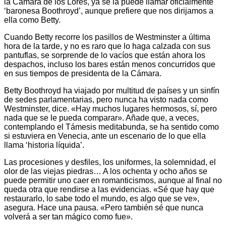
la Cámara de los Lores, ya se la puede llamar oficialmente
‘baronesa Boothroyd’, aunque prefiere que nos dirijamos a
ella como Betty.
Cuando Betty recorre los pasillos de Westminster a última
hora de la tarde, y no es raro que lo haga calzada con sus
pantuflas, se sorprende de lo vacíos que están ahora los
despachos, incluso los bares están menos concurridos que
en sus tiempos de presidenta de la Cámara.
Betty Boothroyd ha viajado por multitud de países y un sinfín
de sedes parlamentarias, pero nunca ha visto nada como
Westminster, dice. «Hay muchos lugares hermosos, sí, pero
nada que se le pueda comparar». Añade que, a veces,
contemplando el Támesis meditabunda, se ha sentido como
si estuviera en Venecia, ante un escenario de lo que ella
llama ‘historia líquida’.
Las procesiones y desfiles, los uniformes, la solemnidad, el
olor de las viejas piedras… A los ochenta y ocho años se
puede permitir uno caer en romanticismos, aunque al final no
queda otra que rendirse a las evidencias. «Sé que hay que
restaurarlo, lo sabe todo el mundo, es algo que se ve»,
asegura. Hace una pausa. «Pero también sé que nunca
volverá a ser tan mágico como fue».