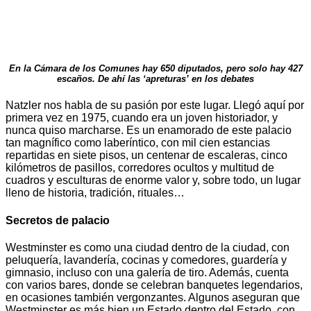
En la Cámara de los Comunes hay 650 diputados, pero solo hay 427
escaños. De ahí las ‘apreturas’ en los debates
Natzler nos habla de su pasión por este lugar. Llegó aquí por
primera vez en 1975, cuando era un joven historiador, y
nunca quiso marcharse. Es un enamorado de este palacio
tan magnífico como laberíntico, con mil cien estancias
repartidas en siete pisos, un centenar de escaleras, cinco
kilómetros de pasillos, corredores ocultos y multitud de
cuadros y esculturas de enorme valor y, sobre todo, un lugar
lleno de historia, tradición, rituales…
Secretos de palacio
Westminster es como una ciudad dentro de la ciudad, con
peluquería, lavandería, cocinas y comedores, guardería y
gimnasio, incluso con una galería de tiro. Además, cuenta
con varios bares, donde se celebran banquetes legendarios,
en ocasiones también vergonzantes. Algunos aseguran que
Westminster es más bien un Estado dentro del Estado, con