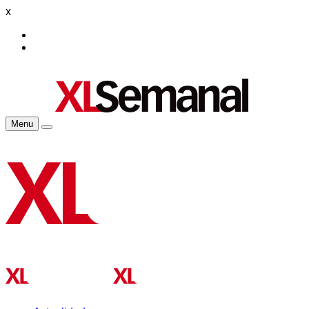
x
Menu