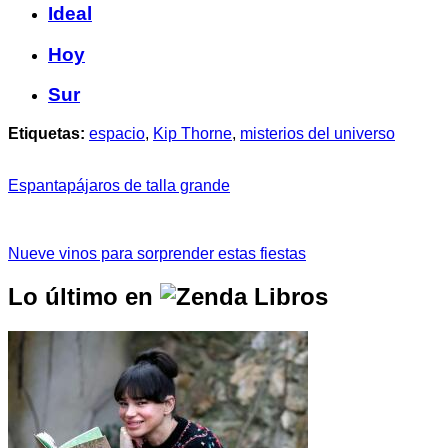
Ideal
Hoy
Sur
Etiquetas:
espacio
,
Kip Thorne
,
misterios del universo
Espantapájaros de talla grande
Nueve vinos para sorprender estas fiestas
Lo último en