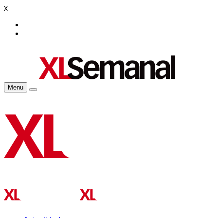
x
Menu