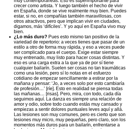
muy contemporáneas. Eso es superimportante para
crecer como artista. Y luego también el hecho de vivir
en España, donde se vive realmente muy bien. Puedes
estar, si no, en compañías también maravillosas, con
otros atractivos, pero que implican vivir en ciudades,
digamos, más ‘difíciles’. Y yo aquí en España vivo muy
bien.
¿Lo más duro?
Pues esto mismo tan positivo de la
variedad de repertorio: a veces tienes que pasar de un
estilo a otro de forma muy rápida, y eso a veces puede
ser complicado para el cuerpo. Exige estar siempre
muy entrenado, muy listo para hacer cosas distintas. Y
eso es una carga extra a la que ya de por sí tiene
cualquier bailarín. Suelen ser cosas no tan traumáticas
como una lesión, pero sí lo notas en el esfuerzo
cotidiano de empezar sencillamente a estirar por la
mañana y pensar: ‘Jo, a veces solo por esto cambiaría
de profesión…’ [ríe]. Esto en realidad se piensa todas
las mañanas… [risas]. Pero, mira, con todo, cada día
seguimos aquí. La danza es siempre una relación de
amor y odio, sobre todo cuando estás muy cansado y
empiezas a sentir dolores puntuales leves aquí y allá.
Las lesiones son muy comunes, pero es cierto que son
lesiones muy micro, muy pequeñas, pero claro, son los
momentos más duros para un bailarín, enfrentarse a