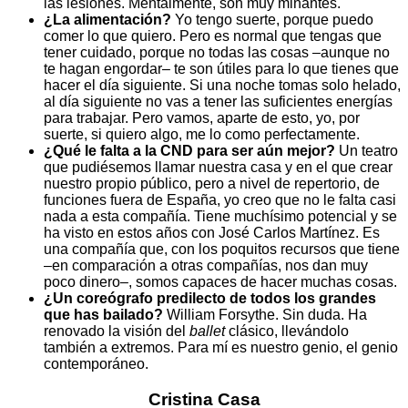
las lesiones. Mentalmente, son muy minantes.
¿La alimentación?
Yo tengo suerte, porque puedo
comer lo que quiero. Pero es normal que tengas que
tener cuidado, porque no todas las cosas –aunque no
te hagan engordar– te son útiles para lo que tienes que
hacer el día siguiente. Si una noche tomas solo helado,
al día siguiente no vas a tener las suficientes energías
para trabajar. Pero vamos, aparte de esto, yo, por
suerte, si quiero algo, me lo como perfectamente.
¿Qué le falta a la CND para ser aún mejor?
Un teatro
que pudiésemos llamar nuestra casa y en el que crear
nuestro propio público, pero a nivel de repertorio, de
funciones fuera de España, yo creo que no le falta casi
nada a esta compañía. Tiene muchísimo potencial y se
ha visto en estos años con José Carlos Martínez. Es
una compañía que, con los poquitos recursos que tiene
–en comparación a otras compañías, nos dan muy
poco dinero–, somos capaces de hacer muchas cosas.
¿Un coreógrafo predilecto de todos los grandes
que has bailado?
William Forsythe. Sin duda. Ha
renovado la visión del
ballet
clásico, llevándolo
también a extremos. Para mí es nuestro genio, el genio
contemporáneo.
Cristina Casa