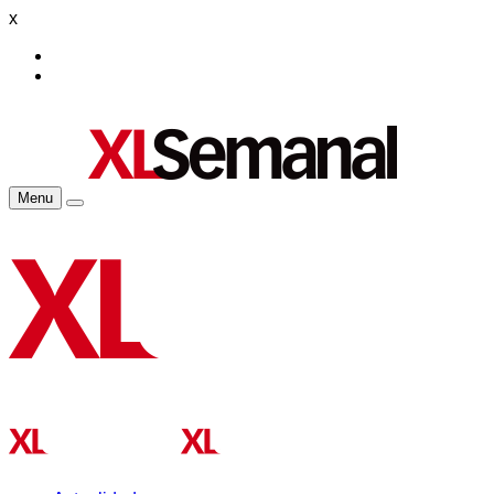
x
Menu