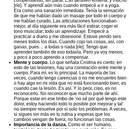
compensando, sin parar. Eso también enseña, y mucho
[ríe]. Y aprendí aún más cuando empecé a ir a yoga.
Era como una sanación inmediata. Tenía la sensación
de que me habían dado un masaje por todo el cuerpo y
me habían curado. Las articulaciones funcionaban
mejor, al día siguiente era más fácil estirar, coger el
tono muscular; todo un aprendizaje. Empecé a
practicar a diario y me obsesioné. Estuve yendo seis
meses todos los días. Cuando cojo las cosas, así, con
ganas, pues… a todas o nada [ríe]. Tengo que
aprender también de eso todavía. Pero ya voy menos,
y poco a poco aprendo a compensar.
Mente y cuerpo.
Lo que señala Cristina es cierto: en
esto de las lesiones, hay una correlación entre mente y
cuerpo. Para mí, es lo principal. La mayoría de las
veces, cuando tengo carencias o no me encuentro bien
o hay algo en mi vida que no está funcionando bien, es
cuando cae la lesión. Es así. Y lo peor, creo, es no
reconocerlo. No reconocer que mucho parte de ahí.
Porque estar en ese limbo de ‘no sé por qué tengo este
dolor, estoy haciendo todo lo posible por mejorar y tal’
no siempre resuelve por sí solo los problemas. A veces,
si sigues sin más en tu rutina y esperas que los
cambios vengan de fuera, no funcionan las cosas.
Importancia de la danza.
Como el ser humano,