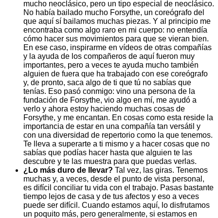
mucho neoclásico, pero un tipo especial de neoclásico.
No había bailado mucho Forsythe, un coreógrafo del
que aquí sí bailamos muchas piezas. Y al principio me
encontraba como algo raro en mi cuerpo: no entendía
cómo hacer sus movimientos para que se vieran bien.
En ese caso, inspirarme en vídeos de otras compañías
y la ayuda de los compañeros de aquí fueron muy
importantes, pero a veces te ayuda mucho también
alguien de fuera que ha trabajado con ese coreógrafo
y, de pronto, saca algo de ti que tú no sabías que
tenías. Eso pasó conmigo: vino una persona de la
fundación de Forsythe, vio algo en mí, me ayudó a
verlo y ahora estoy haciendo muchas cosas de
Forsythe, y me encantan. En cosas como esta reside la
importancia de estar en una compañía tan versátil y
con una diversidad de repertorio como la que tenemos.
Te lleva a superarte a ti mismo y a hacer cosas que no
sabías que podías hacer hasta que alguien te las
descubre y te las muestra para que puedas verlas.
¿Lo más duro de llevar?
Tal vez, las giras. Tenemos
muchas y, a veces, desde el punto de vista personal,
es difícil conciliar tu vida con el trabajo. Pasas bastante
tiempo lejos de casa y de tus afectos y eso a veces
puede ser difícil. Cuando estamos aquí, lo disfrutamos
un poquito más, pero generalmente, si estamos en