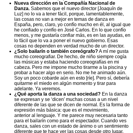
Nueva dirección en la Compañía Nacional de
Danza.
Sabemos que el nuevo director [Joaquín de
Luz] no lo va a tener fácil, porque, lamentablemente,
las cosas no van a mejor en temas de danza en
España, pero, claro, yo confío mucho en él, al igual que
he confiado y confío en José Carlos. En lo que confío
menos, y me gustaría confiar más, es en las ayudas, en
lo fácil que lo va a poner el nuevo gobierno. Esas
cosas no dependen en verdad mucho de un director.
¿Solo bailarín o también coreógrafo?
A mí me gusta
mucho coreografiar. De hecho, de niño siempre cogía
las músicas y estaba haciendo coreografías en mi
cabeza. Pero me impone mucho tirarme a la piscina y
probar a hacer algo en serio. No me he animado aún.
Soy un poco cobarde aún en esto [ríe]. Pero sí, debería
quitarme el miedo en algún momento y tirar para
adelante. Ya veremos.
¿Qué aporta la danza a una sociedad?
En la danza
se expresan y se ‘dicen’ muchas cosas a un nivel
diferente de las que se dicen de normal. Es la forma de
expresión más básica: que es el movimiento,
anterior al lenguaje. Y me parece muy necesaria tanto
para el bailarín como para el espectador. Cuando ves
danza, sales con un estado de ánimo o un sentimiento
diferente que te hace ver las cosas desde otro lugar.