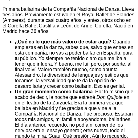
Primera bailarina de la Compañía Nacional de Danza. Lleva
tres años. Previamente estuvo en el Royal Ballet de Flandes
(Amberes), durante casi cuatro años, y antes, otros ocho en
el Corella Ballet Castilla y León, de Ángel Corella. Nació en
Madrid hace 36 años.
¿Qué es lo que más valoro de estar aquí?
Cuando
empiezas en la danza, sabes que, salvo que entres en
esta compañía, no vas a poder bailar en España, para
tu público. Yo siempre he tenido claro que me iba a
tener que ir fuera. Y bueno, me fui, pero, por suerte, al
final volví. Valoro también mucho, como apunta
Alessandro, la diversidad de lenguajes y estilos que
tocamos, la versatilidad que te da la opción de
desarrollarte y crecer como bailarín. Eso es genial.
Un gran momento como bailarina.
Por lo mismo que
acabo de decir, la noche que estrené
Don Quijote
en
en el teatro de la Zarzuela. Era la primera vez que
bailaba en Madrid y fue gracias a que vine a la
Compañía Nacional de Danza. Fue precioso. Estaban
todos mis amigos, mi familia apoyándome, bailarines.
El día anterior, recuerdo, no podía ni comer de los
nervios: era el ensayo general; eres nueva, todo el
mundo te mira. Guau. Qué presión. Aún lo recuerdo.