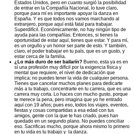
Estados Unidos, pero en cuanto surgió la posibilidad
de entrar en la Compañía Nacional, lo tuve claro,
porque para mí es importante apoyar la danza en
España. Y es que todos nos vamos marchando al
extranjero, porque aquí está fatal para trabajar.
Superdifícil. Económicamente, no hay ningún tipo de
ayuda para las compañías. Entonces, si tienes la
oportunidad de estar aquí, tienes que estar. Y para mí,
es un orgullo y un honor ser parte de esto. Y también,
claro, el poder trabajar en tu país, que es un gusto, y
estar cerca de la familia.
¿Lo más duro de ser bailarín?
Bueno, esta ya es en
sí una profesión muy difícil por la exigencia física y
mental que requiere, el nivel de dedicación que
implica: no puedes tener la vida de cualquier persona.
Tienes que cancelar muchos planes para dedicarte
más a tu trabajo, concentrarte en tu carrera, que es una
carrera muy corta. Lo haces con mucho gusto, porque
te merece la pena, pero imagina que yo he entrado
aquí con 19 años; pues eso, todos los viajes, eventos,
fiestas y cosas compartidas a esa edad con tus
amigos, gente con la que te has criado, pues han
quedado en un segundo plano. No puedes conciliar
eso. Sacrificas mucho, porque ahora mismo lo primero
en tu vida es tu trabajo y la danza.