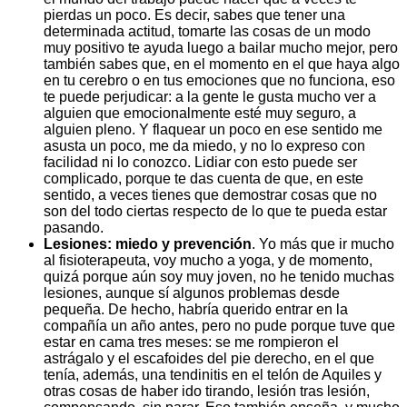
pierdas un poco. Es decir, sabes que tener una
determinada actitud, tomarte las cosas de un modo
muy positivo te ayuda luego a bailar mucho mejor, pero
también sabes que, en el momento en el que haya algo
en tu cerebro o en tus emociones que no funciona, eso
te puede perjudicar: a la gente le gusta mucho ver a
alguien que emocionalmente esté muy seguro, a
alguien pleno. Y flaquear un poco en ese sentido me
asusta un poco, me da miedo, y no lo expreso con
facilidad ni lo conozco. Lidiar con esto puede ser
complicado, porque te das cuenta de que, en este
sentido, a veces tienes que demostrar cosas que no
son del todo ciertas respecto de lo que te pueda estar
pasando.
Lesiones: miedo y prevención
. Yo más que ir mucho
al fisioterapeuta, voy mucho a yoga, y de momento,
quizá porque aún soy muy joven, no he tenido muchas
lesiones, aunque sí algunos problemas desde
pequeña. De hecho, habría querido entrar en la
compañía un año antes, pero no pude porque tuve que
estar en cama tres meses: se me rompieron el
astrágalo y el escafoides del pie derecho, en el que
tenía, además, una tendinitis en el telón de Aquiles y
otras cosas de haber ido tirando, lesión tras lesión,