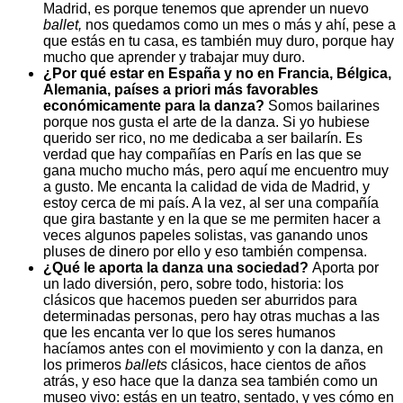
Madrid, es porque tenemos que aprender un nuevo
ballet,
nos quedamos como un mes o más y ahí, pese a
que estás en tu casa, es también muy duro, porque hay
mucho que aprender y trabajar muy duro.
¿Por qué estar en España y no en Francia, Bélgica,
Alemania, países a priori más favorables
económicamente para la danza?
Somos bailarines
porque nos gusta el arte de la danza. Si yo hubiese
querido ser rico, no me dedicaba a ser bailarín. Es
verdad que hay compañías en París en las que se
gana mucho mucho más, pero aquí me encuentro muy
a gusto. Me encanta la calidad de vida de Madrid, y
estoy cerca de mi país. A la vez, al ser una compañía
que gira bastante y en la que se me permiten hacer a
veces algunos papeles solistas, vas ganando unos
pluses de dinero por ello y eso también compensa.
¿Qué le aporta la danza una sociedad?
Aporta por
un lado diversión, pero, sobre todo, historia: los
clásicos que hacemos pueden ser aburridos para
determinadas personas, pero hay otras muchas a las
que les encanta ver lo que los seres humanos
hacíamos antes con el movimiento y con la danza, en
los primeros
ballets
clásicos, hace cientos de años
atrás, y eso hace que la danza sea también como un
museo vivo: estás en un teatro, sentado, y ves cómo en