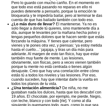
Pero lo guardo con mucho cariño. En el momento en
que todo eso está pasando no reparas en ello ni
puedes detenerte a pensarlo, porque la emoción te
bloquearía y te impediría bailar, pero al terminar te das
cuenta de que has bailado también con todo eso.
¿Lo más duro de llevar?
El mantenerse. Ya no es
solo llegar a donde tú quieres, sino mantenerte día a
día, aunque te levantes por la mañana hecha polvo y
tengas pequeños dolores que te hacen sentir que estás
forzando la máquina. Y tienes que calentar, pero
vienes y te pones otra vez, y piensas: ‘ya estoy metida
hasta el cuello…’ jajajaja, y tiras un día más para
adelante. Al margen de esto tan físico, hay que estar
también muy fuerte de mente. Las lesiones,
obviamente, son físicas, pero a veces vienen también
porque tu mente no está centrada o tienes algún
desajuste. Creo que hay una correlación entre cómo
estás tú a todos los niveles y las lesiones. Por eso,
cuando suceden, hay que intentar darle la vuelta en
todos los planos de tu vida.
¿Una tentación alimenticia?
De niña, no me
gustaban nada los dulces, hasta que los descubrí con
19 años. El chocolate, por ejemplo, me pierde. Negro,
con leche, blanco y con todo [ríe]. Y como al día
siguiente lo quemamos todo, pues, como lo que sea