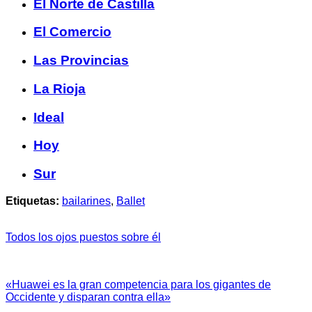
El Norte de Castilla
El Comercio
Las Provincias
La Rioja
Ideal
Hoy
Sur
Etiquetas:
bailarines
,
Ballet
Todos los ojos puestos sobre él
«Huawei es la gran competencia para los gigantes de
Occidente y disparan contra ella»