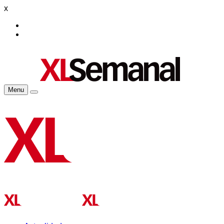
x
Menu