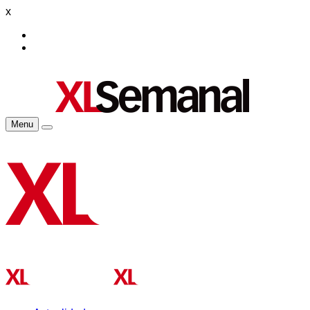
x
Menu