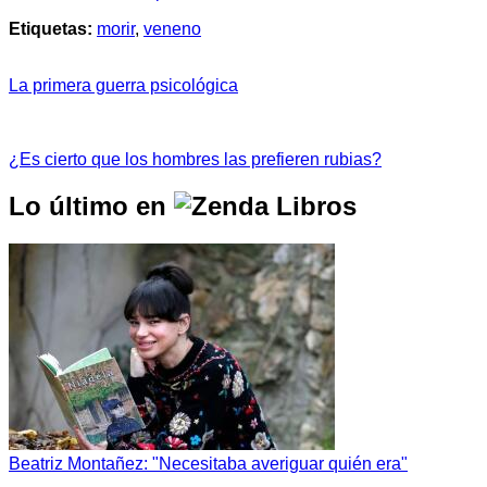
Etiquetas:
morir
,
veneno
La primera guerra psicológica
¿Es cierto que los hombres las prefieren rubias?
Lo último en
Beatriz Montañez: "Necesitaba averiguar quién era"