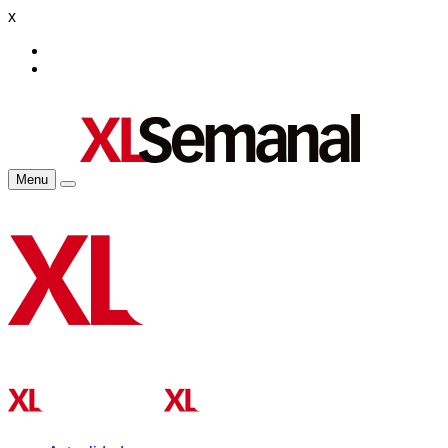
x
Menu