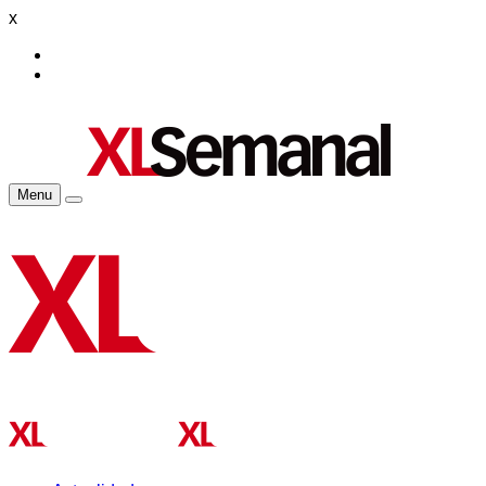
x
Menu