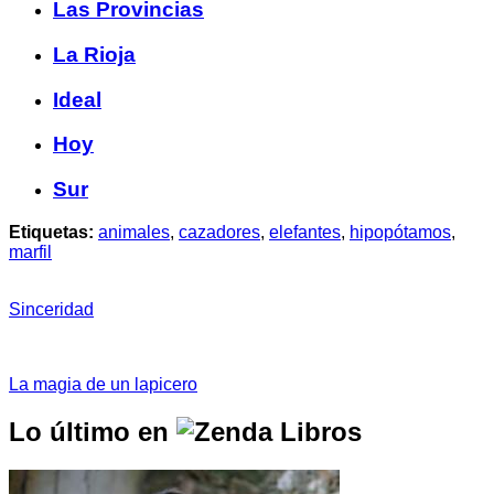
Las Provincias
La Rioja
Ideal
Hoy
Sur
Etiquetas:
animales
,
cazadores
,
elefantes
,
hipopótamos
,
marfil
Sinceridad
La magia de un lapicero
Lo último en