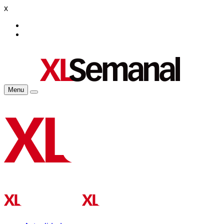
x
Menu