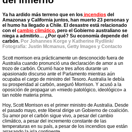
del infierno
Ya ha ardido más terreno que en los
incendios
del
Amazonas y California juntos, han muerto 23 personas y
el humo ha llegado a Chile. El desastre está relacionado
con el
cambio climático
, pero el Gobierno australiano se
niega a admitirlo… ¿Por qué? Su economía depende del
carbón.
Por Johannes Korge y Katherine Rydlink/
Fotografía: Justin Mcmanus, Getty Images y Contacto
Scott morrison era prácticamente un desconocido fuera de
Australia cuando pronunció una declaración de amor a un
trozo de carbón. Ocurrió hace tres años durante un
apasionado discurso ante el Parlamento mientras aún
ocupaba el cargo de ministro del Tesoro. Australia le debía
su prosperidad al carbón, aseguró Morrison. Y acusó a la
oposición de propagar un «miedo patológico, ideológico» a
tan noble materia prima.
Hoy, Scott Morrison es el primer ministro de Australia. Desde
el pasado mayo, este liberal dirige un Gobierno de coalición.
Su amor por el carbón sigue vivo, a pesar del cambio
climático, a pesar del incremento constante de las
temperaturas en su país, a pesar de los incendios que están
arrasando la isla continente.