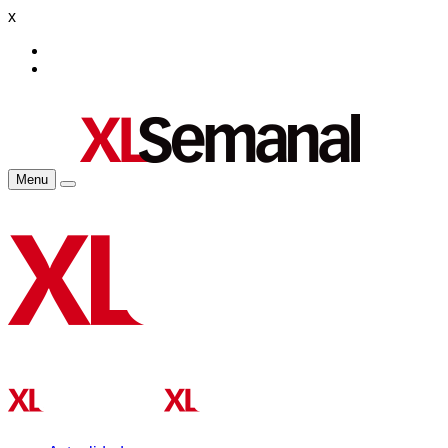
x
Menu