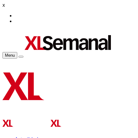
x
Menu