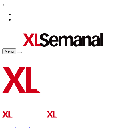
x
Menu