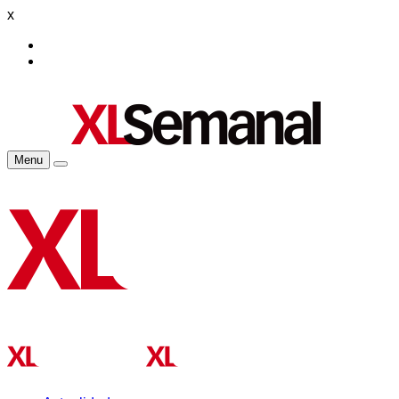
x
Menu