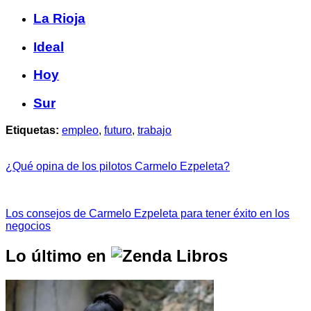
La Rioja
Ideal
Hoy
Sur
Etiquetas:
empleo
,
futuro
,
trabajo
¿Qué opina de los pilotos Carmelo Ezpeleta?
Los consejos de Carmelo Ezpeleta para tener éxito en los
negocios
Lo último en