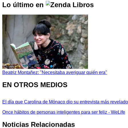
Lo último en
Beatriz Montañez: "Necesitaba averiguar quién era"
EN OTROS MEDIOS
El día que Carolina de Mónaco dio su entrevista más revelador
Once hábitos de personas inteligentes para ser feliz - WeLife
Noticias Relacionadas