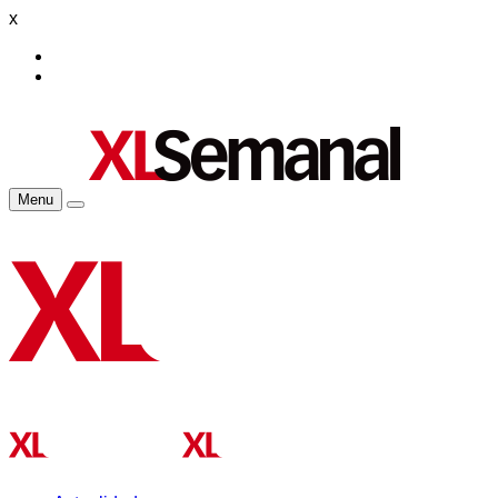
x
Menu