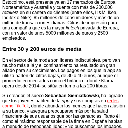
Estocolmo, está presente ya en 17 mercados de Europa,
Norteamérica y Australia y cuenta con más de 200.000
retailers
en su cartera de clientes (entre ellos, H&M, Ikea,
Inditex o Nike), 85 millones de consumidores y más de un
millón de transacciones diarias. Cifras de impresión para
una compañía que es la mayor
fintech
privada de Europa,
con un valor de unos 5000 millones de euros y 2500
empleados.
Entre 30 y 200 euros de media
En el sector de la moda son líderes indiscutibles, pero van
mucho más allá y el confinamiento ha resultado un gran
aliado para su crecimiento. Los pagos en los que la
app
se
utiliza parten de cifras bajas, de 30 o 40 euros, aunque el
promedio en mercados como el británico -donde Klarna
opera desde 2014- se sitúa en torno a las 200 libras.
Su creador, el sueco
Sebastian Siemiatkowski
, ha logrado
que los jóvenes hablen de la
app
y sus compras en
redes
como Tik Tok
, donde abundan los memes que hacen alusión
a su banco, y asegura preocuparse más por la salud
financiera de sus usuarios que por las ganancias. Tanto él
como el máximo responsable de la firma en España hablan
a menudo de responsabilidad: «No buscamos los impagos,