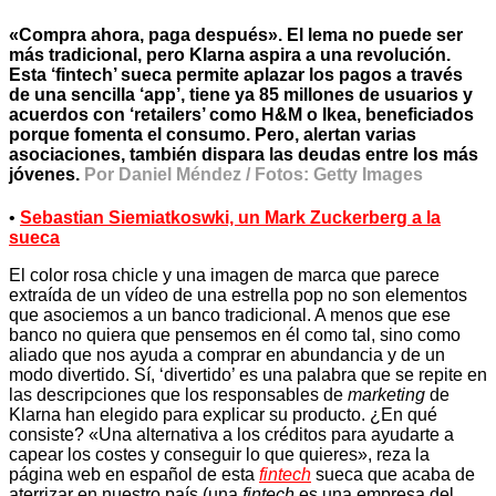
«Compra ahora, paga después». El lema no puede ser
más tradicional, pero Klarna aspira a una revolución.
Esta ‘fintech’ sueca permite aplazar los pagos a través
de una sencilla ‘app’, tiene ya 85 millones de usuarios y
acuerdos con ‘retailers’ como H&M o Ikea, beneficiados
porque fomenta el consumo. Pero, alertan varias
asociaciones, también dispara las deudas entre los más
jóvenes.
Por Daniel Méndez / Fotos: Getty Images
•
Sebastian Siemiatkoswki, un Mark Zuckerberg a la
sueca
El color rosa chicle y una imagen de marca que parece
extraída de un vídeo de una estrella pop no son elementos
que asociemos a un banco tradicional. A menos que ese
banco no quiera que pensemos en él como tal, sino como
aliado que nos ayuda a comprar en abundancia y de un
modo divertido. Sí, ‘divertido’ es una palabra que se repite en
las descripciones que los responsables de
marketing
de
Klarna han elegido para explicar su producto. ¿En qué
consiste? «Una alternativa a los créditos para ayudarte a
capear los costes y conseguir lo que quieres», reza la
página web en español de esta
fintech
sueca que acaba de
aterrizar en nuestro país (una
fintech
es una empresa del