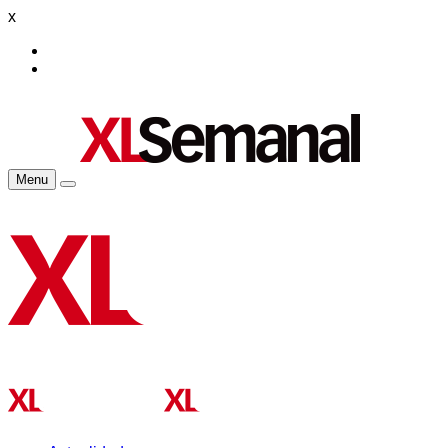
x
Menu