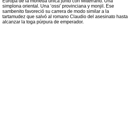
Europa de la moneda única junto con Mitterrand. Una
simplona oriental. Una ‘ossi’ provinciana y monjil. Ese
sambenito favoreció su carrera de modo similar a la
tartamudez que salvó al romano Claudio del asesinato hasta
alcanzar la toga púrpura de emperador.