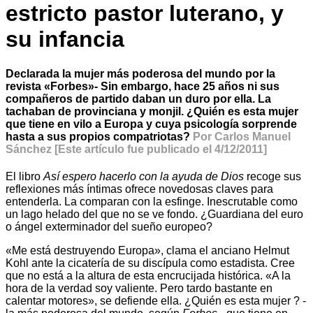
estricto pastor luterano, y
su infancia
Declarada la mujer más poderosa del mundo por la
revista «Forbes»- Sin embargo, hace 25 años ni sus
compañeros de partido daban un duro por ella. La
tachaban de provinciana y monjil. ¿Quién es esta mujer
que tiene en vilo a Europa y cuya psicología sorprende
hasta a sus propios compatriotas?
Por Carlos Manuel
Sánchez [Este artículo fue publicado el 4/12/2011]
El libro
Así espero hacerlo con la ayuda de Dios
recoge sus
reflexiones más íntimas ofrece novedosas claves para
entenderla. La comparan con la esfinge. Inescrutable como
un lago helado del que no se ve fondo. ¿Guardiana del euro
o ángel exterminador del sueño europeo?
«Me está destruyendo Europa», clama el anciano Helmut
Kohl ante la cicatería de su discípula como estadista. Cree
que no está a la altura de esta encrucijada histórica. «A la
hora de la verdad soy valiente. Pero tardo bastante en
calentar motores», se defiende ella. ¿Quién es esta mujer ? -