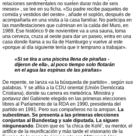
relaciones sentimentales no suelen durar más de seis
meses» , se lee en su ficha. «Su padre recibe paquetes de
comida y vestidos del oeste» , añade el soplón, después de
acompañarla en una visita a la casa familiar. No participa en
las manifestaciones que culminan en la caída del Muro, en
1989. Ese histórico 9 de noviembre va a una sauna, toma
una cerveza, cruza al oeste para dar un paseo, entra en una
casa donde llama a su tía de Hamburgo y vuelve al este
«porque al día siguiente tenía que ir temprano a trabajar».
«Si se tira a una piscina llena de pirañas -
dijeron de ella-, al poco tiempo solo flotarán
en el agua las espinas de las pirañas»
De repente, se lanza «a la búsqueda de partido» , según sus
palabras. Y se afilia a la CDU oriental (Unión Demócrata
Cristiana), donde su carrera es meteórica. Ministra y
portavoz del Gabinete elegido en las primeras elecciones
libres al Parlamento de la RDA en 1990, presidenta del
partido en 1991. Pero sus compañeros no la arropan.
La
subestiman. Se presenta a las primeras elecciones
conjuntas al Bundestag y sale diputada. La siguen
ninguneando
. Dicen que es ‘la chica de Kohl’, su mentor, el
artífice de la reunificación y más tarde el visionario de la