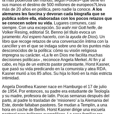
la más poderosa del mundo, según
Forbes
– que tiene en
sus manos el destino de 500 millones de europeos?Lleva
más de 20 años en política, pero nadie la conoce.
A los
alemanes les fascina y devoran cada biografía que se
publica sobre ella, elaboradas con los pocos retazos que
se conocen sobre su vida
. Lugares comunes, casi
siempre. Con una excepción.
So wahr mir Gott helfe
, de
Volker Resing, editorial St. Benno (el título evoca un
juramento:
Así espero hacerlo, con la ayuda de Dios
). Un
libro que recoge retazos de una conversación íntima con la
canciller y en el que se indaga sobre uno de los puntos más
desconocidos de la política: cómo su visión religiosa
impregna su carácter. «La fe en Dios me facilita muchas
decisiones políticas» , reconoce Angela Merkel. Al fin y al
cabo, es hija de un estricto pastor protestante, Horst Kasner,
que pasó su vida predicando en la comunista y atea RDA.
Kasner murió a los 85 años. Su hija lo lloró en la más estricta
intimidad.
Angela Dorothea Kasner nace en Hamburgo el 17 de julio
de 1954. Por entonces, su padre era estudiante de Teología
y su madre, profesora de latín. Pocas semanas después del
parto, al padre lo trasladan de ‘misionero’ a la Alemania del
Este, donde faltaban pastores. Se mudan a Templin, a una
hora en coche de Berlín. Horst Kasner dirige una escuela