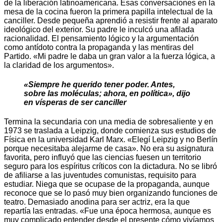
de la liberación latinoamericana. Esas conversaciones en la
mesa de la cocina fueron la primera papilla intelectual de la
canciller. Desde pequeña aprendió a resistir frente al aparato
ideológico del exterior. Su padre le inculcó una afilada
racionalidad. El pensamiento lógico y la argumentación
como antídoto contra la propaganda y las mentiras del
Partido. «Mi padre le daba un gran valor a la fuerza lógica, a
la claridad de los argumentos».
«Siempre he querido tener poder. Antes,
sobre las moléculas; ahora, en política», dijo
en vísperas de ser canciller
Termina la secundaria con una media de sobresaliente y en
1973 se traslada a Leipzig, donde comienza sus estudios de
Física en la universidad Karl Marx. «Elegí Leipzig y no Berlín
porque necesitaba alejarme de casa». No era su asignatura
favorita, pero influyó que las ciencias fuesen un territorio
seguro para los espíritus críticos con la dictadura. No se libró
de afiliarse a las juventudes comunistas, requisito para
estudiar. Niega que se ocupase de la propaganda, aunque
reconoce que se lo pasó muy bien organizando funciones de
teatro. Demasiado anodina para ser actriz, era la que
repartía las entradas. «Fue una época hermosa, aunque es
muy complicado entender desde el presente cómo vivíamos