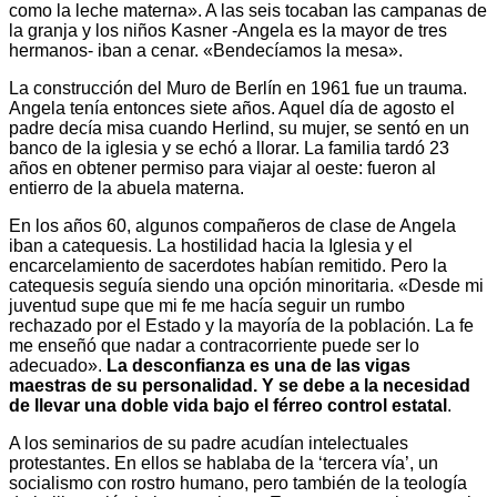
como la leche materna». A las seis tocaban las campanas de
la granja y los niños Kasner -Angela es la mayor de tres
hermanos- iban a cenar. «Bendecíamos la mesa».
La construcción del Muro de Berlín en 1961 fue un trauma.
Angela tenía entonces siete años. Aquel día de agosto el
padre decía misa cuando Herlind, su mujer, se sentó en un
banco de la iglesia y se echó a llorar. La familia tardó 23
años en obtener permiso para viajar al oeste: fueron al
entierro de la abuela materna.
En los años 60, algunos compañeros de clase de Angela
iban a catequesis. La hostilidad hacia la Iglesia y el
encarcelamiento de sacerdotes habían remitido. Pero la
catequesis seguía siendo una opción minoritaria. «Desde mi
juventud supe que mi fe me hacía seguir un rumbo
rechazado por el Estado y la mayoría de la población. La fe
me enseñó que nadar a contracorriente puede ser lo
adecuado».
La desconfianza es una de las vigas
maestras de su personalidad. Y se debe a la necesidad
de llevar una doble vida bajo el férreo control estatal
.
A los seminarios de su padre acudían intelectuales
protestantes. En ellos se hablaba de la ‘tercera vía’, un
socialismo con rostro humano, pero también de la teología