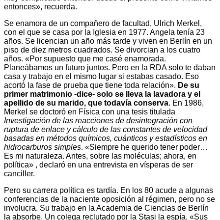
entonces», recuerda.
Se enamora de un compañero de facultad, Ulrich Merkel,
con el que se casa por la Iglesia en 1977. Angela tenía 23
años. Se licencian un año más tarde y viven en Berlín en un
piso de diez metros cuadrados. Se divorcian a los cuatro
años. «Por supuesto que me casé enamorada.
Planeábamos un futuro juntos. Pero en la RDA solo te daban
casa y trabajo en el mismo lugar si estabas casado. Eso
acortó la fase de prueba que tiene toda relación».
De su
primer matrimonio -dice- solo se lleva la lavadora y el
apellido de su marido, que todavía conserva
. En 1986,
Merkel se doctoró en Física con una tesis titulada
Investigación de las reacciones de desintegración con
ruptura de enlace y cálculo de las constantes de velocidad
basadas en métodos químicos, cuánticos y estadísticos en
hidrocarburos simples
. «Siempre he querido tener poder…
Es mi naturaleza. Antes, sobre las moléculas; ahora, en
política» , declaró en una entrevista en vísperas de ser
canciller.
Pero su carrera política es tardía. En los 80 acude a algunas
conferencias de la naciente oposición al régimen, pero no se
involucra. Su trabajo en la Academia de Ciencias de Berlín
la absorbe. Un colega reclutado por la Stasi la espía. «Sus