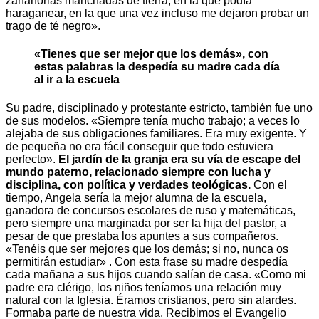
zanahorias manchadas de tierra, en la que podía
haraganear, en la que una vez incluso me dejaron probar un
trago de té negro».
«Tienes que ser mejor que los demás», con
estas palabras la despedía su madre cada día
al ir a la escuela
Su padre, disciplinado y protestante estricto, también fue uno
de sus modelos. «Siempre tenía mucho trabajo; a veces lo
alejaba de sus obligaciones familiares. Era muy exigente. Y
de pequeña no era fácil conseguir que todo estuviera
perfecto».
El jardín de la granja era su vía de escape del
mundo paterno, relacionado siempre con lucha y
disciplina, con política y verdades teológicas.
Con el
tiempo, Angela sería la mejor alumna de la escuela,
ganadora de concursos escolares de ruso y matemáticas,
pero siempre una marginada por ser la hija del pastor, a
pesar de que prestaba los apuntes a sus compañeros.
«Tenéis que ser mejores que los demás; si no, nunca os
permitirán estudiar» . Con esta frase su madre despedía
cada mañana a sus hijos cuando salían de casa. «Como mi
padre era clérigo, los niños teníamos una relación muy
natural con la Iglesia. Éramos cristianos, pero sin alardes.
Formaba parte de nuestra vida. Recibimos el Evangelio