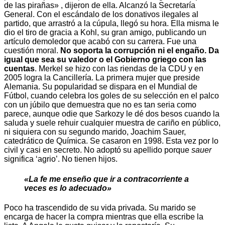
de las pirañas» , dijeron de ella. Alcanzó la Secretaría
General. Con el escándalo de los donativos ilegales al
partido, que arrastró a la cúpula, llegó su hora. Ella misma le
dio el tiro de gracia a Kohl, su gran amigo, publicando un
artículo demoledor que acabó con su carrera. Fue una
cuestión moral.
No soporta la corrupción ni el engaño. Da
igual que sea su valedor o el Gobierno griego con las
cuentas
. Merkel se hizo con las riendas de la CDU y en
2005 logra la Cancillería. La primera mujer que preside
Alemania. Su popularidad se dispara en el Mundial de
Fútbol, cuando celebra los goles de su selección en el palco
con un júbilo que demuestra que no es tan seria como
parece, aunque odie que Sarkozy le dé dos besos cuando la
saluda y suele rehuir cualquier muestra de cariño en público,
ni siquiera con su segundo marido, Joachim Sauer,
catedrático de Química. Se casaron en 1998. Esta vez por lo
civil y casi en secreto. No adoptó su apellido porque
sauer
significa ‘agrio’. No tienen hijos.
«La fe me enseño que ir a contracorriente a
veces es lo adecuado»
Poco ha trascendido de su vida privada. Su marido se
encarga de hacer la compra mientras que ella escribe la