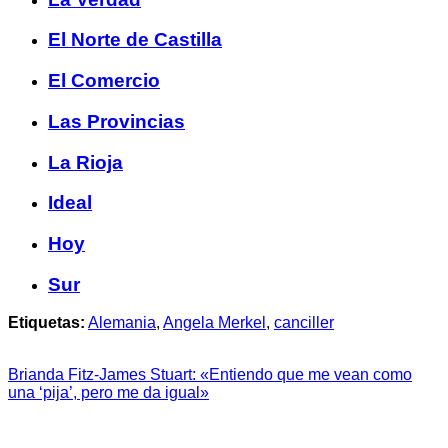
El Norte de Castilla
El Comercio
Las Provincias
La Rioja
Ideal
Hoy
Sur
Etiquetas:
Alemania
,
Angela Merkel
,
canciller
Brianda Fitz-James Stuart: «Entiendo que me vean como
una ‘pija’, pero me da igual»