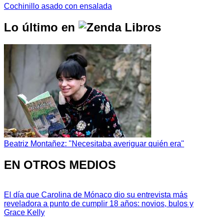
Cochinillo asado con ensalada
Lo último en
Beatriz Montañez: "Necesitaba averiguar quién era"
EN OTROS MEDIOS
El día que Carolina de Mónaco dio su entrevista más
reveladora a punto de cumplir 18 años: novios, bulos y
Grace Kelly