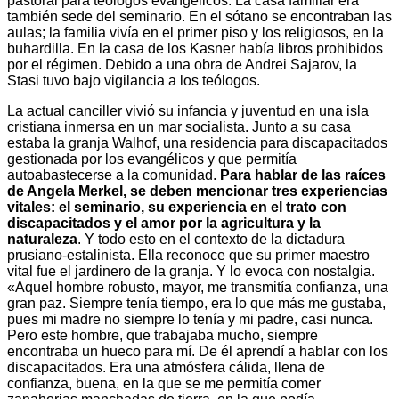
pastoral para teólogos evangélicos. La casa familiar era
también sede del seminario. En el sótano se encontraban las
aulas; la familia vivía en el primer piso y los religiosos, en la
buhardilla. En la casa de los Kasner había libros prohibidos
por el régimen. Debido a una obra de Andrei Sajarov, la
Stasi tuvo bajo vigilancia a los teólogos.
La actual canciller vivió su infancia y juventud en una isla
cristiana inmersa en un mar socialista. Junto a su casa
estaba la granja Walhof, una residencia para discapacitados
gestionada por los evangélicos y que permitía
autoabastecerse a la comunidad.
Para hablar de las raíces
de Angela Merkel, se deben mencionar tres experiencias
vitales: el seminario, su experiencia en el trato con
discapacitados y el amor por la agricultura y la
naturaleza
. Y todo esto en el contexto de la dictadura
prusiano-estalinista. Ella reconoce que su primer maestro
vital fue el jardinero de la granja. Y lo evoca con nostalgia.
«Aquel hombre robusto, mayor, me transmitía confianza, una
gran paz. Siempre tenía tiempo, era lo que más me gustaba,
pues mi madre no siempre lo tenía y mi padre, casi nunca.
Pero este hombre, que trabajaba mucho, siempre
encontraba un hueco para mí. De él aprendí a hablar con los
discapacitados. Era una atmósfera cálida, llena de
confianza, buena, en la que se me permitía comer