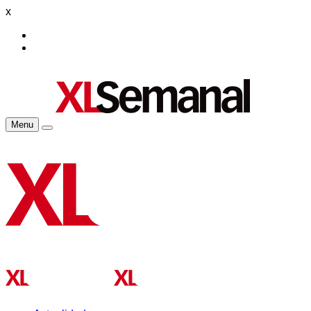
x
Menu