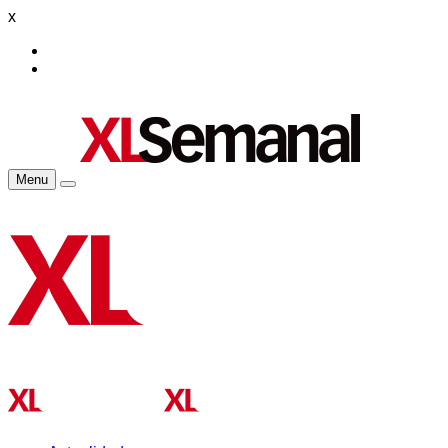
x
Menu