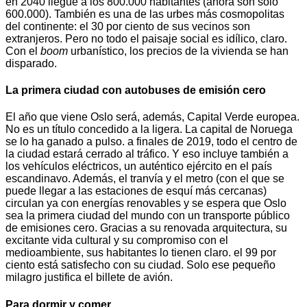
en 2040 llegue a los 800.000 habitantes (ahora son solo
600.000). También es una de las urbes más cosmopolitas
del continente: el 30 por ciento de sus vecinos son
extranjeros. Pero no todo el paisaje social es idílico, claro.
Con el
boom
urbanístico, los precios de la vivienda se han
disparado.
La primera ciudad con autobuses de emisión cero
El año que viene Oslo será, además, Capital Verde europea.
No es un título concedido a la ligera. La capital de Noruega
se lo ha ganado a pulso. a finales de 2019, todo el centro de
la ciudad estará cerrado al tráfico. Y eso incluye también a
los vehículos eléctricos, un auténtico ejército en el país
escandinavo. Además, el tranvía y el metro (con el que se
puede llegar a las estaciones de esquí más cercanas)
circulan ya con energías renovables y se espera que Oslo
sea la primera ciudad del mundo con un transporte público
de emisiones cero. Gracias a su renovada arquitectura, su
excitante vida cultural y su compromiso con el
medioambiente, sus habitantes lo tienen claro. el 99 por
ciento está satisfecho con su ciudad. Solo ese pequeño
milagro justifica el billete de avión.
Para dormir y comer