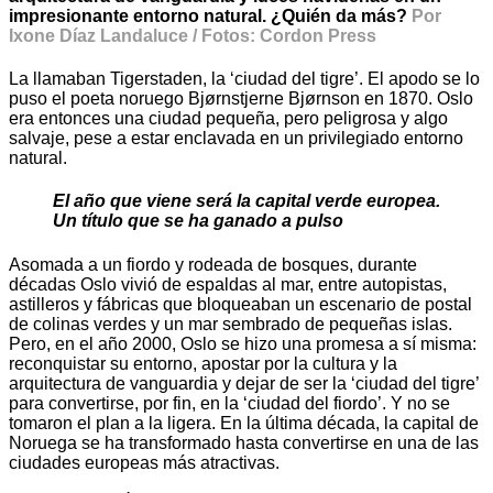
impresionante entorno natural. ¿Quién da más?
Por
Ixone Díaz Landaluce / Fotos: Cordon Press
La llamaban Tigerstaden, la ‘ciudad del tigre’. El apodo se lo
puso el poeta noruego Bjørnstjerne Bjørnson en 1870. Oslo
era entonces una ciudad pequeña, pero peligrosa y algo
salvaje, pese a estar enclavada en un privilegiado entorno
natural.
El año que viene será la capital verde europea.
Un título que se ha ganado a pulso
Asomada a un fiordo y rodeada de bosques, durante
décadas Oslo vivió de espaldas al mar, entre autopistas,
astilleros y fábricas que bloqueaban un escenario de postal
de colinas verdes y un mar sembrado de pequeñas islas.
Pero, en el año 2000, Oslo se hizo una promesa a sí misma:
reconquistar su entorno, apostar por la cultura y la
arquitectura de vanguardia y dejar de ser la ‘ciudad del tigre’
para convertirse, por fin, en la ‘ciudad del fiordo’. Y no se
tomaron el plan a la ligera. En la última década, la capital de
Noruega se ha transformado hasta convertirse en una de las
ciudades europeas más atractivas.