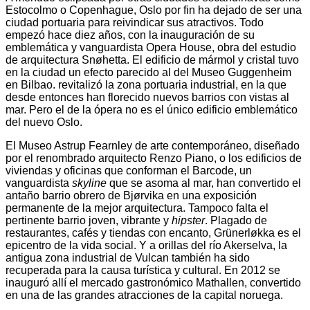
Estocolmo o Copenhague, Oslo por fin ha dejado de ser una
ciudad portuaria para reivindicar sus atractivos. Todo
empezó hace diez años, con la inauguración de su
emblemática y vanguardista Opera House, obra del estudio
de arquitectura Snøhetta. El edificio de mármol y cristal tuvo
en la ciudad un efecto parecido al del Museo Guggenheim
en Bilbao. revitalizó la zona portuaria industrial, en la que
desde entonces han florecido nuevos barrios con vistas al
mar. Pero el de la ópera no es el único edificio emblemático
del nuevo Oslo.
El Museo Astrup Fearnley de arte contemporáneo, diseñado
por el renombrado arquitecto Renzo Piano, o los edificios de
viviendas y oficinas que conforman el Barcode, un
vanguardista
skyline
que se asoma al mar, han convertido el
antaño barrio obrero de Bjørvika en una exposición
permanente de la mejor arquitectura. Tampoco falta el
pertinente barrio joven, vibrante y
hipster
. Plagado de
restaurantes, cafés y tiendas con encanto, Grünerløkka es el
epicentro de la vida social. Y a orillas del río Akerselva, la
antigua zona industrial de Vulcan también ha sido
recuperada para la causa turística y cultural. En 2012 se
inauguró allí el mercado gastronómico Mathallen, convertido
en una de las grandes atracciones de la capital noruega.