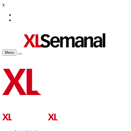
x
Menu