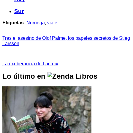
Sur
Etiquetas:
Noruega
,
viaje
Tras el asesino de Olof Palme, los papeles secretos de Stieg
Larsson
La exuberancia de Lacroix
Lo último en