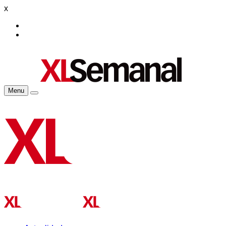
x
Menu