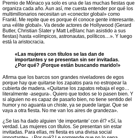
Premio de Mónaco ya solo es una de las muchas fiestas que
organiza cada año. Aun así, me cuesta entender por qué los
multimillonarios necesitan un «conector global» como
Frankl. Me repite que es porque él conoce gente interesante.
una «élite global». Va desde actores de Hollywood (Gerard
Butler, Christian Slater y Matt LeBlanc han asistido a sus
fiestas) hasta «olímpicos, astronautas, políticos…». Y luego
está la aristocracia.
«Las mujeres con títulos se las dan de
importantes y se presentan sin ser invitadas.
¿Por qué? ¡Porque están buscando marido!»
Afirma que los barcos son grandes niveladores de egos
porque hay que quitarse los zapatos para no estropear la
cubierta de madera. «Quitarse los zapatos rebaja el ego…
literalmente -asegura-. Quiero que todos se lo pasen bien. Y
si alguien no es capaz de pasarlo bien, no tiene sentido del
humor y no aguanta un chiste, ya se puede largar. Que se
vaya a otra fiesta. No me van los aires de grandeza».
¿Se las ha dado alguien ‘de importante’ con él? «Sí, la
verdad. Las mujeres con títulos. Se presentan sin estar
invitadas. Para ellas, mi fiesta es una divisa social
importante». ¿Por qué? Le sorprende que no lo sepa.