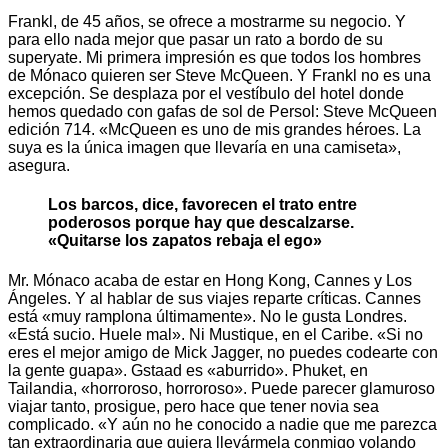
Frankl, de 45 años, se ofrece a mostrarme su negocio. Y
para ello nada mejor que pasar un rato a bordo de su
superyate. Mi primera impresión es que todos los hombres
de Mónaco quieren ser Steve McQueen. Y Frankl no es una
excepción. Se desplaza por el vestíbulo del hotel donde
hemos quedado con gafas de sol de Persol: Steve McQueen
edición 714. «McQueen es uno de mis grandes héroes. La
suya es la única imagen que llevaría en una camiseta»,
asegura.
Los barcos, dice, favorecen el trato entre
poderosos porque hay que descalzarse.
«Quitarse los zapatos rebaja el ego»
Mr. Mónaco acaba de estar en Hong Kong, Cannes y Los
Ángeles. Y al hablar de sus viajes reparte críticas. Cannes
está «muy ramplona últimamente». No le gusta Londres.
«Está sucio. Huele mal». Ni Mustique, en el Caribe. «Si no
eres el mejor amigo de Mick Jagger, no puedes codearte con
la gente guapa». Gstaad es «aburrido». Phuket, en
Tailandia, «horroroso, horroroso». Puede parecer glamuroso
viajar tanto, prosigue, pero hace que tener novia sea
complicado. «Y aún no he conocido a nadie que me parezca
tan extraordinaria que quiera llevármela conmigo volando