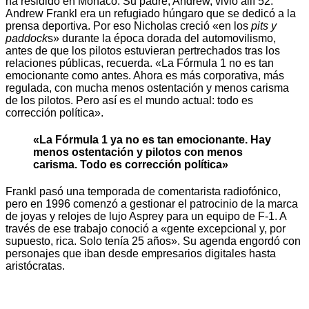
ha residido en Mónaco. Su padre, Andrew, vivió allí 52.
Andrew Frankl era un refugiado húngaro que se dedicó a la
prensa deportiva. Por eso Nicholas creció «en los
pits y
paddock
s» durante la época dorada del automovilismo,
antes de que los pilotos estuvieran pertrechados tras los
relaciones públicas, recuerda. «La Fórmula 1 no es tan
emocionante como antes. Ahora es más corporativa, más
regulada, con mucha menos ostentación y menos carisma
de los pilotos. Pero así es el mundo actual: todo es
corrección política».
«La Fórmula 1 ya no es tan emocionante. Hay
menos ostentación y pilotos con menos
carisma. Todo es corrección política»
Frankl pasó una temporada de comentarista radiofónico,
pero en 1996 comenzó a gestionar el patrocinio de la marca
de joyas y relojes de lujo Asprey para un equipo de F-1. A
través de ese trabajo conoció a «gente excepcional y, por
supuesto, rica. Solo tenía 25 años». Su agenda engordó con
personajes que iban desde empresarios digitales hasta
aristócratas.