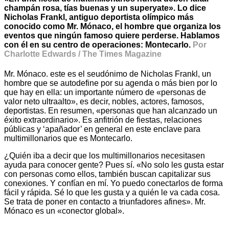
champán rosa, tías buenas y un superyate». Lo dice
Nicholas Frankl, antiguo deportista olímpico más
conocido como Mr. Mónaco, el hombre que organiza los
eventos que ningún famoso quiere perderse. Hablamos
con él en su centro de operaciones: Montecarlo.
Por
Charlotte Edwards / The Times Magazine
Mr. Mónaco. este es el seudónimo de Nicholas Frankl, un
hombre que se autodefine por su agenda o más bien por lo
que hay en ella: un importante número de «personas de
valor neto ultraalto», es decir, nobles, actores, famosos,
deportistas. En resumen, «personas que han alcanzado un
éxito extraordinario». Es anfitrión de fiestas, relaciones
públicas y ‘apañador’ en general en este enclave para
multimillonarios que es Montecarlo.
¿Quién iba a decir que los multimillonarios necesitasen
ayuda para conocer gente? Pues sí. «No solo les gusta estar
con personas como ellos, también buscan capitalizar sus
conexiones. Y confían en mí. Yo puedo conectarlos de forma
fácil y rápida. Sé lo que les gusta y a quién le va cada cosa.
Se trata de poner en contacto a triunfadores afines». Mr.
Mónaco es un «conector global».