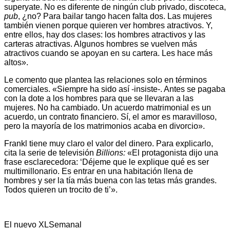
superyate. No es diferente de ningún club privado, discoteca,
pub
, ¿no? Para bailar tango hacen falta dos. Las mujeres
también vienen porque quieren ver hombres atractivos. Y,
entre ellos, hay dos clases: los hombres atractivos y las
carteras atractivas. Algunos hombres se vuelven más
atractivos cuando se apoyan en su cartera. Les hace más
altos».
Le comento que plantea las relaciones solo en términos
comerciales. «Siempre ha sido así -insiste-. Antes se pagaba
con la dote a los hombres para que se llevaran a las
mujeres. No ha cambiado. Un acuerdo matrimonial es un
acuerdo, un contrato financiero. Sí, el amor es maravilloso,
pero la mayoría de los matrimonios acaba en divorcio».
Frankl tiene muy claro el valor del dinero. Para explicarlo,
cita la serie de televisión
Billions:
«El protagonista dijo una
frase esclarecedora: ‘Déjeme que le explique qué es ser
multimillonario. Es entrar en una habitación llena de
hombres y ser la tía más buena con las tetas más grandes.
Todos quieren un trocito de ti’».
El nuevo XLSemanal