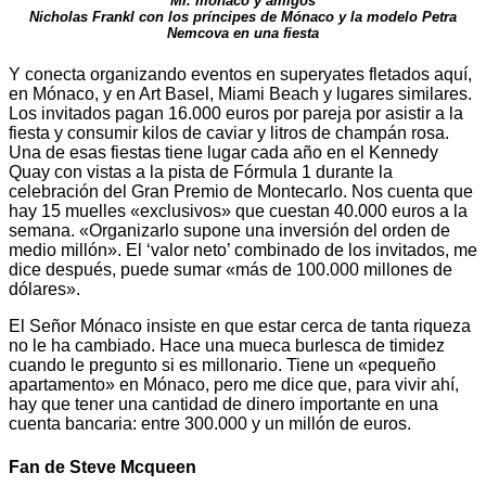
Mr. mónaco y amigos
Nicholas Frankl con los príncipes de Mónaco y la modelo Petra
Nemcova en una fiesta
Y conecta organizando eventos en superyates fletados aquí,
en Mónaco, y en Art Basel, Miami Beach y lugares similares.
Los invitados pagan 16.000 euros por pareja por asistir a la
fiesta y consumir kilos de caviar y litros de champán rosa.
Una de esas fiestas tiene lugar cada año en el Kennedy
Quay con vistas a la pista de Fórmula 1 durante la
celebración del Gran Premio de Montecarlo. Nos cuenta que
hay 15 muelles «exclusivos» que cuestan 40.000 euros a la
semana. «Organizarlo supone una inversión del orden de
medio millón». El ‘valor neto’ combinado de los invitados, me
dice después, puede sumar «más de 100.000 millones de
dólares».
El Señor Mónaco insiste en que estar cerca de tanta riqueza
no le ha cambiado. Hace una mueca burlesca de timidez
cuando le pregunto si es millonario. Tiene un «pequeño
apartamento» en Mónaco, pero me dice que, para vivir ahí,
hay que tener una cantidad de dinero importante en una
cuenta bancaria: entre 300.000 y un millón de euros.
Fan de Steve Mcqueen