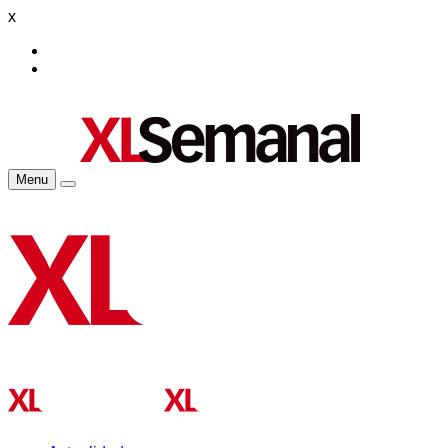
x
Menu