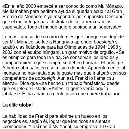
«En el año 2000 empecé a ser conocido como Mr. Mónaco.
Me llamaban para pedirme ayuda si querían acudir al Gran
Premio de Mónaco. Y yo respondía: por supuesto. Descubrí
que el mejor lugar para disfrutar de la carrera eran los
superyates. Todo el mundo quiere subirse a un superyate».
Lo más curioso de su currículum es que, aunque no dejó de
ser Mr. Mónaco, se fue a Hungría a aprender
bobsleigh
y
acabó clasificándose para las Olimpiadas de 1994, 1998 y
2002 con el equipo húngaro, un gran motivo de orgullo. «Se
es olímpico para toda la vida. Se conservan los ideales y
comportamiento que siempre se deben honrar». El príncipe
Alberto sobresalió en ese mismo deporte. Aparentemente, al
monarca no hay nada que le guste más que ir al
pub
con sus
compañeros de
bobsleigh
. Aun así, Frankl lo llama «su
alteza». Dice que «ha hecho un trabajo fantástico» desde
que es jefe de Estado. «Antes, la gente venía aquí a
jubilarse. Él ha atraído a gente joven que quiere trabajar».
La élite global
La habilidad de Frankl para abrirse un hueco en los
negocios es, según él, lograr que los ricos se sientan
«cómodos». Y así nació My Yacht, su empresa. El Gran