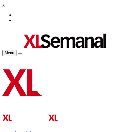
x
Menu