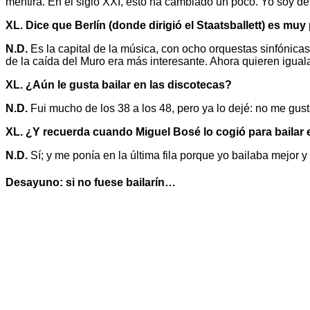
mentira. En el siglo XXI, esto ha cambiado un poco. Yo soy d
XL. Dice que Berlín (donde dirigió el Staatsballett) es muy
N.D.
Es la capital de la música, con ocho orquestas sinfónicas;
de la caída del Muro era más interesante. Ahora quieren igual
XL. ¿Aún le gusta bailar en las discotecas?
N.D.
Fui mucho de los 38 a los 48, pero ya lo dejé: no me gusta
XL. ¿Y recuerda cuando Miguel Bosé lo cogió para bailar 
N.D.
Sí; y me ponía en la última fila porque yo bailaba mejor y
Desayuno: si no fuese bailarín…