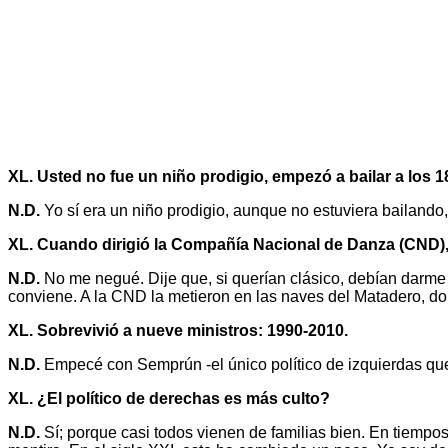
XL. Usted no fue un niño prodigio, empezó a bailar a los 1
N.D.
Yo sí era un niño prodigio, aunque no estuviera bailando,
XL. Cuando dirigió la Compañía Nacional de Danza (CND), 
N.D.
No me negué. Dije que, si querían clásico, debían darme si
conviene. A la CND la metieron en las naves del Matadero, don
XL. Sobrevivió a nueve ministros: 1990-2010.
N.D.
Empecé con Semprún -el único político de izquierdas que 
XL. ¿El político de derechas es más culto?
N.D.
Sí; porque casi todos vienen de familias bien. En tiempos 