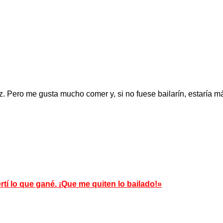
 Pero me gusta mucho comer y, si no fuese bailarín, estaría má
tí lo que gané. ¡Que me quiten lo bailado!»