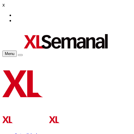
x
Menu