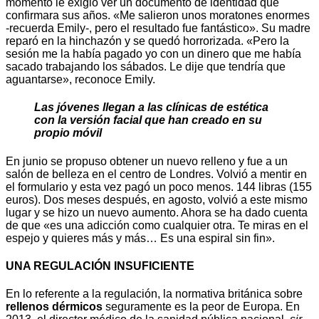
momento le exigió ver un documento de identidad que
confirmara sus años. «Me salieron unos moratones enormes
-recuerda Emily-, pero el resultado fue fantástico». Su madre
reparó en la hinchazón y se quedó horrorizada. «Pero la
sesión me la había pagado yo con un dinero que me había
sacado trabajando los sábados. Le dije que tendría que
aguantarse», reconoce Emily.
Las jóvenes llegan a las clínicas de estética
con la versión facial que han creado en su
propio móvil
En junio se propuso obtener un nuevo relleno y fue a un
salón de belleza en el centro de Londres. Volvió a mentir en
el formulario y esta vez pagó un poco menos. 144 libras (155
euros). Dos meses después, en agosto, volvió a este mismo
lugar y se hizo un nuevo aumento. Ahora se ha dado cuenta
de que «es una adicción como cualquier otra. Te miras en el
espejo y quieres más y más… Es una espiral sin fin».
UNA REGULACIÓN INSUFICIENTE
En lo referente a la regulación, la normativa británica sobre
rellenos dérmicos
seguramente es la peor de Europa. En