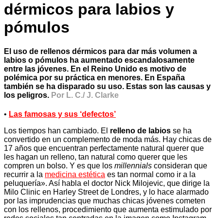
dérmicos para labios y
pómulos
El uso de rellenos dérmicos para dar más volumen a
labios o pómulos ha aumentado escandalosamente
entre las jóvenes. En el Reino Unido es motivo de
polémica por su práctica en menores. En España
también se ha disparado su uso. Estas son las causas y
los peligros.
Por L. C./ J. Clarke
•
Las famosas y sus ‘defectos’
Los tiempos han cambiado. El
relleno de labios
se ha
convertido en un complemento de moda más. Hay chicas de
17 años que encuentran perfectamente natural querer que
les hagan un relleno, tan natural como querer que les
compren un bolso. Y es que los
millennials
consideran que
recurrir a la
medicina estética
es tan normal como ir a la
peluquería». Así habla el doctor Nick Milojevic, que dirige la
Milo Clinic en Harley Street de Londres, y lo hace alarmado
por las imprudencias que muchas chicas jóvenes cometen
con los rellenos, procedimiento que aumenta estimulado por