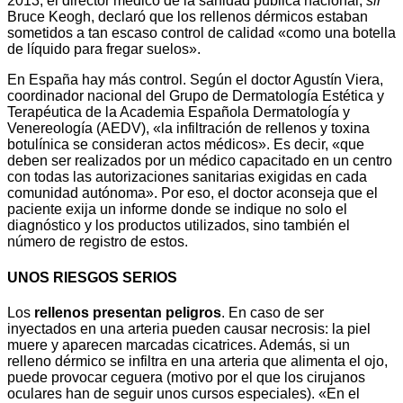
2013, el director médico de la sanidad pública nacional,
sir
Bruce Keogh, declaró que los rellenos dérmicos estaban
sometidos a tan escaso control de calidad «como una botella
de líquido para fregar suelos».
En España hay más control. Según el doctor Agustín Viera,
coordinador nacional del Grupo de Dermatología Estética y
Terapéutica de la Academia Española Dermatología y
Venereología (AEDV), «la infiltración de rellenos y toxina
botulínica se consideran actos médicos». Es decir, «que
deben ser realizados por un médico capacitado en un centro
con todas las autorizaciones sanitarias exigidas en cada
comunidad autónoma». Por eso, el doctor aconseja que el
paciente exija un informe donde se indique no solo el
diagnóstico y los productos utilizados, sino también el
número de registro de estos.
UNOS RIESGOS SERIOS
Los
rellenos presentan peligros
. En caso de ser
inyectados en una arteria pueden causar necrosis: la piel
muere y aparecen marcadas cicatrices. Además, si un
relleno dérmico se infiltra en una arteria que alimenta el ojo,
puede provocar ceguera (motivo por el que los cirujanos
oculares han de seguir unos cursos especiales). «En el