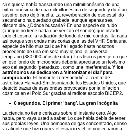
Ni siquiera había transcurrido una milmillonésima de una
milmillonésima de una milmillonésima de segundo y duró un
suspiro, pero dejó huella. La reverberación de ese estallido
secundario ha quedado grabada, aunque apenas sea
discernible. ¿Dónde buscarla? En una especie de ruido
(aunque no tiene nada que ver con el sonido) que invade
todo el cosmo: la radiación de fondo de microondas, llamada
así porque son ondas más cortas que las del VHF. Sería una
especie de hilo musical que ha llegado hasta nosotros
procedente de una emisora muy lejana: el universo
temprano (380.000 años de edad). Los físicos predijeron que
en ese fondo de microondas debería apreciarse un levísimo
eco del segundo ‘petardazo’, como una interferencia.
Y los
astrónomos se dedicaron a ‘sintonizar el dial’ para
comprobarlo.
El honor le correspondió al centro de
astrofísica Harvard-Smithsonian de los Estados Unidos, que
detectó trazas de esas ondas provocadas por la inflación
cósmica en el Polo Sur gracias al radiotelescopio BICEP2.
0 segundos.
El primer ‘bang’. La gran incógnita
La ciencia no tiene certezas sobre el instante cero. Algo
había, pero vaya usted a saber. Lo que había debía de tener
sus propias leyes. Una bombona de gas concentrado, denso
y caliente que hizo pum y el espacio y el tiempo echaron a