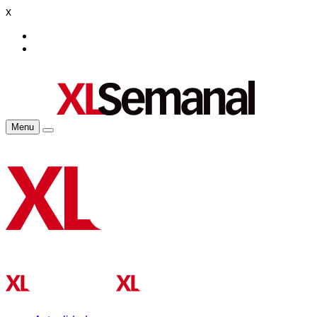
x
Menu