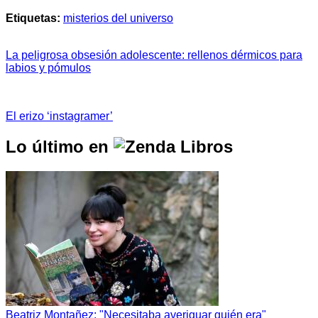
Etiquetas:
misterios del universo
La peligrosa obsesión adolescente: rellenos dérmicos para
labios y pómulos
El erizo ‘instagramer’
Lo último en
Beatriz Montañez: "Necesitaba averiguar quién era"