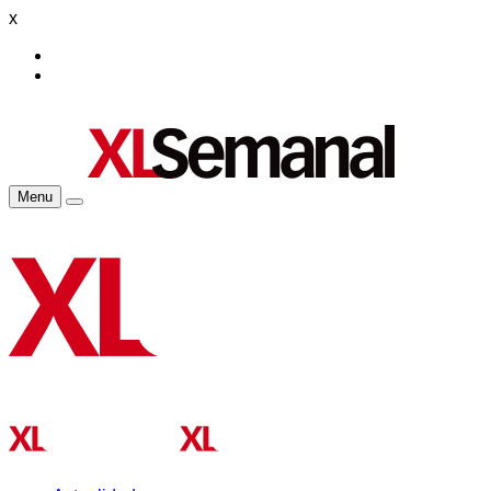
x
Menu