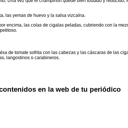
ito. Una vez que el champiñón quede bien tostado y reducido, l
ta, las yemas de huevo y la salsa vizcaína.
por encima, las colas de cigalas peladas, cubriendo con la mezc
petitoso.
sa de tomate sofrita con las cabezas y las cáscaras de las cig
s, langostinos o carabineros.
 contenidos en la web de tu periódico