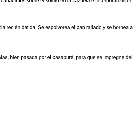
o añadimos sobre el sofrito en la cazuela e incorporamos el
la recién batida. Se espolvorea el pan rallado y se hornea a
alas, bien pasada por el pasapuré, para que se impregne del