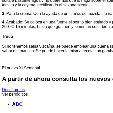
soltará bastante agua y no queremos que lo haga sobre el sofr
tomillo y la cayena, rectificando el sazonamiento.
3
. Para la crema. Con la ayuda de un túrmix, se mezclan la na
4.
Acabado: Se coloca en una fuente el sofrito bien estirado y 
200 ºC 15 minutos, hasta que gratinen y tomen un color bien a
Truco
Si no tenemos salsa vizcaína, se puede emplear una buena sal
sabor del marisco. Se puede hacer la misma receta con gamba
El nuevo XLSemanal
A partir de ahora consulta los nuevos
Descúbrelos
Ver periódicos
ABC