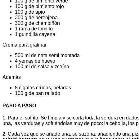
100 g de pimiento verde
100 g de pimiento rojo
100 g de apio
300 g de berenjena
300 g de champiñón
1 rama de tomillo
1 guindilla cayena
Crema para gratinar
500 ml de nata semi montada
4 yemas de huevo
100 ml de salsa vizcaína
Además
8 cigalas crudas, peladas
100 g de pan rallado
PASO A PASO
1.
Para el sofrito. Se limpia y se corta toda la verdura en dad
una, las verduras y sofriéndolas muy de poco: la cebolla, los p
2
. Cada vez que se añade una, se sazona, añadiendo una pizca