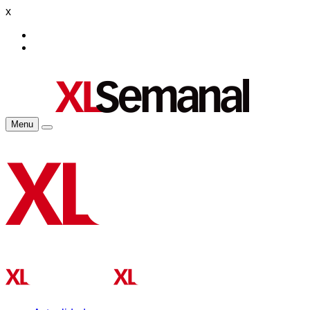
x
Menu