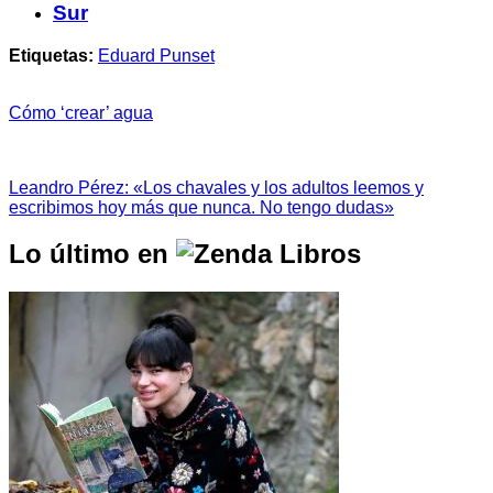
Sur
Etiquetas:
Eduard Punset
Cómo ‘crear’ agua
Leandro Pérez: «Los chavales y los adultos leemos y
escribimos hoy más que nunca. No tengo dudas»
Lo último en