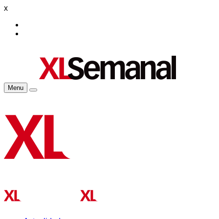
x
Menu