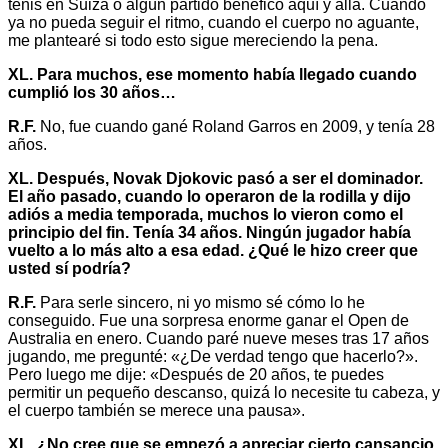
tenis en Suiza o algún partido benéfico aquí y allá. Cuando
ya no pueda seguir el ritmo, cuando el cuerpo no aguante,
me plantearé si todo esto sigue mereciendo la pena.
XL. Para muchos, ese momento había llegado cuando
cumplió los 30 años…
R.F.
No, fue cuando gané Roland Garros en 2009, y tenía 28
años.
XL. Después, Novak Djokovic pasó a ser el dominador.
El año pasado, cuando lo operaron de la rodilla y dijo
adiós a media temporada, muchos lo vieron como el
principio del fin. Tenía 34 años. Ningún jugador había
vuelto a lo más alto a esa edad. ¿Qué le hizo creer que
usted sí podría?
R.F.
Para serle sincero, ni yo mismo sé cómo lo he
conseguido. Fue una sorpresa enorme ganar el Open de
Australia en enero. Cuando paré nueve meses tras 17 años
jugando, me pregunté: «¿De verdad tengo que hacerlo?».
Pero luego me dije: «Después de 20 años, te puedes
permitir un pequeño descanso, quizá lo necesite tu cabeza, y
el cuerpo también se merece una pausa».
XL. ¿No cree que se empezó a apreciar cierto cansancio