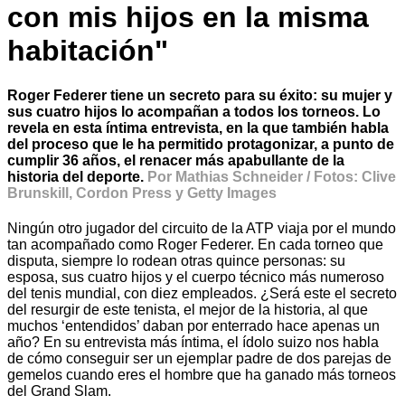
con mis hijos en la misma
habitación"
Roger Federer tiene un secreto para su éxito: su mujer y
sus cuatro hijos lo acompañan a todos los torneos. Lo
revela en esta íntima entrevista, en la que también habla
del proceso que le ha permitido protagonizar, a punto de
cumplir 36 años, el renacer más apabullante de la
historia del deporte.
Por Mathias Schneider / Fotos: Clive
Brunskill, Cordon Press y Getty Images
Ningún otro jugador del circuito de la ATP viaja por el mundo
tan acompañado como Roger Federer. En cada torneo que
disputa, siempre lo rodean otras quince personas: su
esposa, sus cuatro hijos y el cuerpo técnico más numeroso
del tenis mundial, con diez empleados. ¿Será este el secreto
del resurgir de este tenista, el mejor de la historia, al que
muchos ‘entendidos’ daban por enterrado hace apenas un
año? En su entrevista más íntima, el ídolo suizo nos habla
de cómo conseguir ser un ejemplar padre de dos parejas de
gemelos cuando eres el hombre que ha ganado más torneos
del Grand Slam.