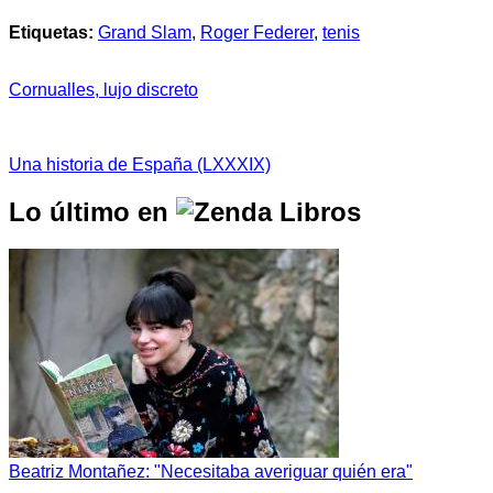
Etiquetas:
Grand Slam
,
Roger Federer
,
tenis
Cornualles, lujo discreto
Una historia de España (LXXXIX)
Lo último en
Beatriz Montañez: "Necesitaba averiguar quién era"