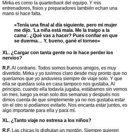
Mirka es como la
quarterback
del equipo. Y mis
entrenadores, fisios y preparadores también echan una
mano si hace falta.
«Tenía una final al día siguiente, pero mi mujer
me dijo. ‘La niña está mala. Me la traigo a la
cama’. ¿Qué vas a hacer? Pues confiar en que
se duerma… Y, bueno, gané el torneo»
XL. ¿Cargar con tanta gente no le hace perder los
nervios?
R.F.
Al contrario. Todos somos buenos amigos, es muy
divertido. Mirka y yo tuvimos claro desde muy pronto que no
queríamos que yo anduviera siempre de viaje solo. Y que
ella se quedara sola en casa tampoco nos gustaba. Al
principio, cuando ella todavía jugaba, estábamos sin vernos
un mes, luego ya eran solo dos semanas y después nos
dimos cuenta de que simplemente ya no nos gustaba estar
sin el otro si podíamos evitarlo. Nos encanta estar juntos, es
algo importante para ella y para mí.
XL. ¿Tanto viaje no estresa a los niños?
R.F.
Las chicas lo disfrutan un montón. Siempre quieren