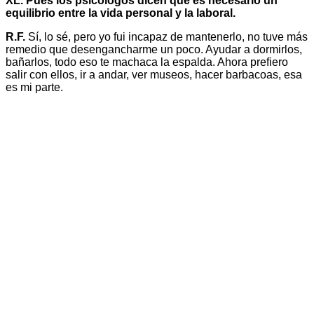
XL. Pues los psicólogos dicen que es necesario un
equilibrio entre la vida personal y la laboral.
R.F.
Sí, lo sé, pero yo fui incapaz de mantenerlo, no tuve más
remedio que desengancharme un poco. Ayudar a dormirlos,
bañarlos, todo eso te machaca la espalda. Ahora prefiero
salir con ellos, ir a andar, ver museos, hacer barbacoas, esa
es mi parte.