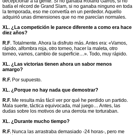
decepcionar a la gente. Si no ganaba Roland Garros, si no
batía el récord de Grand Slam, si no ganaba ninguno en toda
la temporada, eso me convertía en un perdedor. Aquello
adquirió unas dimensiones que no me parecían normales.
XL. ¿La competición le parece diferente a como era hace
diez años?
R.F
. Totalmente. Ahora la disfruto más. Antes era: «Vamos,
rápido, alfombra roja, otro torneo, hacer la maleta, otro
torneo, vamos, cambio de superficie…». Todo, muy rápido.
XL. ¿Las victorias tienen ahora un sabor menos
amargo?
R.F.
Por supuesto.
XL. ¿Porque no hay nada que demostrar?
R.F.
Me resulta más fácil ver por qué he perdido un partido.
Mala suerte, táctica equivocada, mal juego… Antes, las
dudas sobre los motivos de una derrota me torturaban.
XL. ¿Durante mucho tiempo?
R.F.
Nunca las arrastraba demasiado -24 horas-, pero me