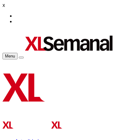
x
Menu