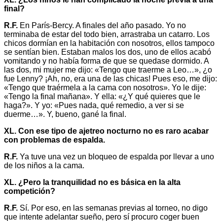
final?
R.F.
En París-Bercy. A finales del año pasado. Yo no
terminaba de estar del todo bien, arrastraba un catarro. Los
chicos dormían en la habitación con nosotros, ellos tampoco
se sentían bien. Estaban malos los dos, uno de ellos acabó
vomitando y no había forma de que se quedase dormido. A
las dos, mi mujer me dijo: «Tengo que traerme a Leo…», ¿o
fue Lenny? ¡Ah, no, era una de las chicas! Pues eso, me dijo:
«Tengo que traérmela a la cama con nosotros». Yo le dije:
«Tengo la final mañana». Y ella: «¿Y qué quieres que le
haga?». Y yo: «Pues nada, qué remedio, a ver si se
duerme…». Y, bueno, gané la final.
XL. Con ese tipo de ajetreo nocturno no es raro acabar
con problemas de espalda.
R.F.
Ya tuve una vez un bloqueo de espalda por llevar a uno
de los niños a la cama.
XL. ¿Pero la tranquilidad no es básica en la alta
competición?
R.F.
Sí. Por eso, en las semanas previas al torneo, no digo
que intente adelantar sueño, pero sí procuro coger buen