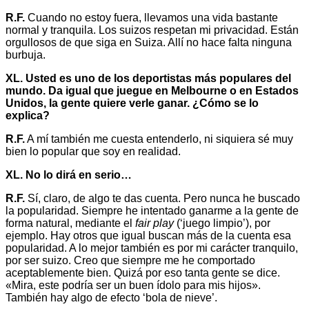
R.F.
Cuando no estoy fuera, llevamos una vida bastante
normal y tranquila. Los suizos respetan mi privacidad. Están
orgullosos de que siga en Suiza. Allí no hace falta ninguna
burbuja.
XL. Usted es uno de los deportistas más populares del
mundo. Da igual que juegue en Melbourne o en Estados
Unidos, la gente quiere verle ganar. ¿Cómo se lo
explica?
R.F.
A mí también me cuesta entenderlo, ni siquiera sé muy
bien lo popular que soy en realidad.
XL. No lo dirá en serio…
R.F.
Sí, claro, de algo te das cuenta. Pero nunca he buscado
la popularidad. Siempre he intentado ganarme a la gente de
forma natural, mediante el
fair play
(‘juego limpio’), por
ejemplo. Hay otros que igual buscan más de la cuenta esa
popularidad. A lo mejor también es por mi carácter tranquilo,
por ser suizo. Creo que siempre me he comportado
aceptablemente bien. Quizá por eso tanta gente se dice.
«Mira, este podría ser un buen ídolo para mis hijos».
También hay algo de efecto ‘bola de nieve’.