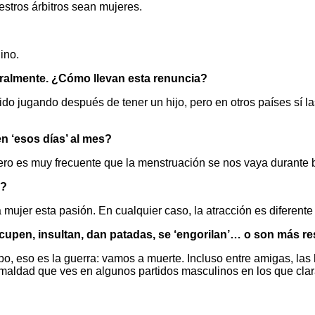
estros árbitros sean mujeres.
ino.
poralmente. ¿Cómo llevan esta renuncia?
jugando después de tener un hijo, pero en otros países sí las 
n ‘esos días’ al mes?
pero es muy frecuente que la menstruación se nos vaya durant
n?
ujer esta pasión. En cualquier caso, la atracción es diferente a
scupen, insultan, dan patadas, se ‘engorilan’… o son más 
o, eso es la guerra: vamos a muerte. Incluso entre amigas, las 
a maldad que ves en algunos partidos masculinos en los que cl