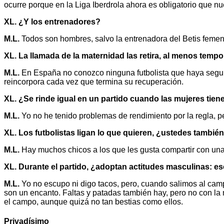
ocurre porque en la Liga Iberdrola ahora es obligatorio que nu
XL. ¿Y los entrenadores?
M.L.
Todos son hombres, salvo la entrenadora del Betis femen
XL. La llamada de la maternidad las retira, al menos tem
M.L.
En España no conozco ninguna futbolista que haya seguido 
reincorpora cada vez que termina su recuperación.
XL. ¿Se rinde igual en un partido cuando las mujeres tiene
M.L.
Yo no he tenido problemas de rendimiento por la regla, 
XL. Los futbolistas ligan lo que quieren, ¿ustedes tambié
M.L.
Hay muchos chicos a los que les gusta compartir con una m
XL. Durante el partido, ¿adoptan actitudes masculinas: e
M.L.
Yo no escupo ni digo tacos, pero, cuando salimos al camp
son un encanto. Faltas y patadas también hay, pero no con l
el campo, aunque quizá no tan bestias como ellos.
Privadísimo