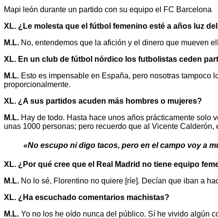
Mapi león durante un partido con su equipo el FC Barcelona
XL. ¿Le molesta que el fútbol femenino esté a años luz de
M.L.
No, entendemos que la afición y el dinero que mueven el
XL. En un club de fútbol nórdico los futbolistas ceden pa
M.L.
Esto es impensable en España, pero nosotras tampoco lo 
proporcionalmente.
XL. ¿A sus partidos acuden más hombres o mujeres?
M.L.
Hay de todo. Hasta hace unos años prácticamente solo v
unas 1000 personas; pero recuerdo que al Vicente Calderón, en 
«No escupo ni digo tacos, pero en el campo voy a 
XL. ¿Por qué cree que el Real Madrid no tiene equipo fem
M.L.
No lo sé, Florentino no quiere [ríe]. Decían que iban a h
XL. ¿Ha escuchado comentarios machistas?
M.L.
Yo no los he oído nunca del público. Sí he vivido algún c