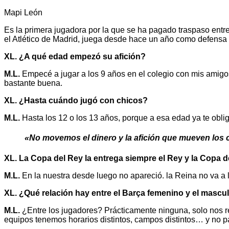
Mapi León
Es la primera jugadora por la que se ha pagado traspaso entre
el Atlético de Madrid, juega desde hace un año como defensa 
XL. ¿A qué edad empezó su afición?
M.L.
Empecé a jugar a los 9 años en el colegio con mis amigos
bastante buena.
XL. ¿Hasta cuándo jugó con chicos?
M.L.
Hasta los 12 o los 13 años, porque a esa edad ya te oblig
«No movemos el dinero y la afición que mueven los 
XL. La Copa del Rey la entrega siempre el Rey y la Copa d
M.L.
En la nuestra desde luego no apareció. la Reina no va a l
XL. ¿Qué relación hay entre el Barça femenino y el mascu
M.L.
¿Entre los jugadores? Prácticamente ninguna, solo nos reun
equipos tenemos horarios distintos, campos distintos… y no p