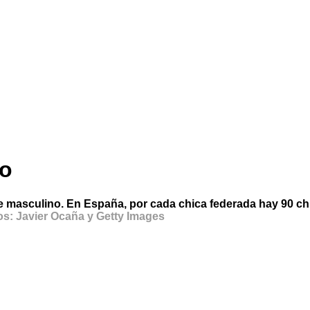
no
masculino. En España, por cada chica federada hay 90 chic
tos: Javier Ocaña y Getty Images