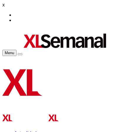
x
Menu