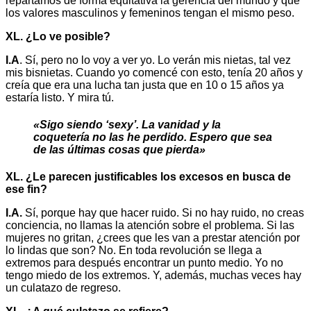
repartamos de forma equitativa la gerencia del mundo y que
los valores masculinos y femeninos tengan el mismo peso.
XL. ¿Lo ve posible?
I.A
. Sí, pero no lo voy a ver yo. Lo verán mis nietas, tal vez
mis bisnietas. Cuando yo comencé con esto, tenía 20 años y
creía que era una lucha tan justa que en 10 o 15 años ya
estaría listo. Y mira tú.
«Sigo siendo ‘sexy’. La vanidad y la
coquetería no las he perdido. Espero que sea
de las últimas cosas que pierda»
XL. ¿Le parecen justificables los excesos en busca de
ese fin?
I.A.
Sí, porque hay que hacer ruido. Si no hay ruido, no creas
conciencia, no llamas la atención sobre el problema. Si las
mujeres no gritan, ¿crees que les van a prestar atención por
lo lindas que son? No. En toda revolución se llega a
extremos para después encontrar un punto medio. Yo no
tengo miedo de los extremos. Y, además, muchas veces hay
un culatazo de regreso.