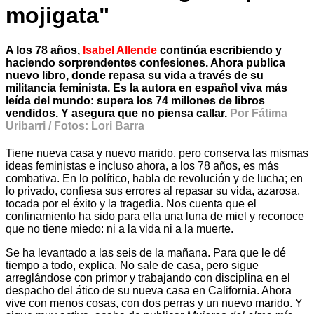
mojigata"
A los 78 años,
Isabel Allende
continúa escribiendo y
haciendo sorprendentes confesiones. Ahora publica
nuevo libro, donde repasa su vida a través de su
militancia feminista. Es la autora en español viva más
leída del mundo: supera los 74 millones de libros
vendidos. Y asegura que no piensa callar.
Por Fátima
Uribarri / Fotos: Lori Barra
Tiene nueva casa y nuevo marido, pero conserva las mismas
ideas feministas e incluso ahora, a los 78 años, es más
combativa. En lo político, habla de revolución y de lucha; en
lo privado, confiesa sus errores al repasar su vida, azarosa,
tocada por el éxito y la tragedia. Nos cuenta que el
confinamiento ha sido para ella una luna de miel y reconoce
que no tiene miedo: ni a la vida ni a la muerte.
Se ha levantado a las seis de la mañana. Para que le dé
tiempo a todo, explica. No sale de casa, pero sigue
arreglándose con primor y trabajando con disciplina en el
despacho del ático de su nueva casa en California. Ahora
vive con menos cosas, con dos perras y un nuevo marido. Y