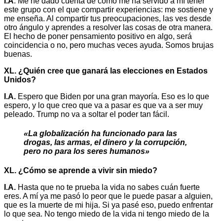
I.A
. Me he dado cuenta de cómo me ha servido a mí tener
este grupo con el que compartir experiencias: me sostiene y
me enseña. Al compartir tus preocupaciones, las ves desde
otro ángulo y aprendes a resolver las cosas de otra manera.
El hecho de poner pensamiento positivo en algo, será
coincidencia o no, pero muchas veces ayuda. Somos brujas
buenas.
XL. ¿Quién cree que ganará las elecciones en Estados
Unidos?
I.A.
Espero que Biden por una gran mayoría. Eso es lo que
espero, y lo que creo que va a pasar es que va a ser muy
peleado. Trump no va a soltar el poder tan fácil.
«La globalización ha funcionado para las
drogas, las armas, el dinero y la corrupción,
pero no para los seres humanos»
XL. ¿Cómo se aprende a vivir sin miedo?
I.A.
Hasta que no te prueba la vida no sabes cuán fuerte
eres. A mí ya me pasó lo peor que le puede pasar a alguien,
que es la muerte de mi hija. Si ya pasé eso, puedo enfrentar
lo que sea. No tengo miedo de la vida ni tengo miedo de la