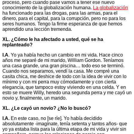
proceso, pero cuando pase vamos a tener ese nuevo
conocimiento de la globalización humana.
La globalización
ha funcionado para las drogas, para las armas, para el
dinero, para el capital, para la corrupción, pero no para los
seres humanos. Tengo la firme esperanza de que hemos
aprendido una lección tremenda.
XL. ¿Cómo le ha afectado a usted, qué se ha
replanteado?
I.A
. Yo ya había hecho un cambio en mi vida. Hace cinco
años me separé de mi marido, William Gordon. Teníamos
una casa grande, una gran piscina… todo eso se terminó.
Cuando nos separamos, vendí la casa. Me compré una
casita chica, me deshice de todo con la idea de vivir con lo
mínimo y con mi perra muy cómodamente y con cierta
elegancia, que tampoco estoy viviendo en una celda. Y en
esto se muere Willy, heredo una segunda perra y me cayó un
novio y, finalmente, un marido.
XL. ¿Le cayó un novio? ¿No lo buscó?
I.A.
En este caso, no [se ríe]. Yo había decidido
absolutamente -imagínate, tenía setenta y tantos años- que
yo ya estaba lista para la última etapa de mi vida y vivir sin