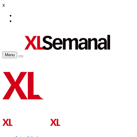
x
Menu