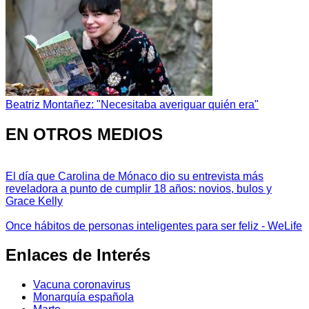
Beatriz Montañez: "Necesitaba averiguar quién era"
EN OTROS MEDIOS
El día que Carolina de Mónaco dio su entrevista más
reveladora a punto de cumplir 18 años: novios, bulos y
Grace Kelly
Once hábitos de personas inteligentes para ser feliz - WeLife
Enlaces de Interés
Vacuna coronavirus
Monarquía española