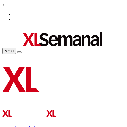
x
Menu