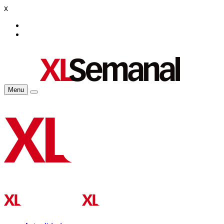
x
Menu