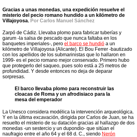
Gracias a unas monedas, una expedición resuelve el
misterio del
pecio romano hundido
a un kilómetro de
Villajoyosa.
Por Carlos Manuel Sánchez
Zarpó de Cádiz. Llevaba plomo para fabricar tuberías y
garum -la salsa de pescado que nunca faltaba en los
banquetes imperiales-, pero
el barco se hundió
a un
kilómetro de Villajoyosa (Alicante). El Bou Ferrer -bautizado
con los apellidos de los submarinistas que lo hallaron en
1999- es el pecio romano mejor conservado. Primero hubo
que protegerlo del saqueo, pues solo está a 25 metros de
profundidad. Y desde entonces no deja de deparar
sorpresas.
El barco llevaba plomo para reconstruir las
cloacas de Roma y un afrodisiaco para la
mesa del emperador
La Unesco considera modélica la intervención arqueológica.
Y en la última excavación, dirigida por Carlos de Juan, se ha
resuelto el misterio de su datación gracias al hallazgo de dos
monedas -un sestercio y un dupondio- que sitúan el
naufragio entre el año 64 y el 68 d. C., siendo
Nerón